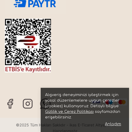
Alışveriş deneyiminizi iyileştirmek için
yasal düzenlemelere uygun çerezler
(cookies) kullanıyoruz. Detaylı bilgiye
Gizlilik ve Çerez Politikası
sayfamızdan
erişebilirsiniz.
Anladım
©2025 Tüm Hakları Saklıdır - ikas E-Ticaret
Altyapısı ile
Hazırlanmıştır.