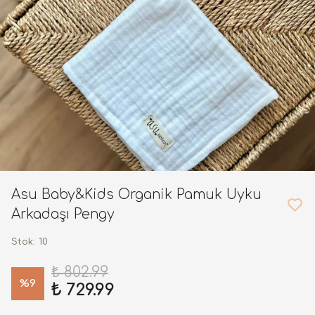
Asu Baby&Kids Organik Pamuk Uyku
Arkadaşı Pengy
Stok
:
10
₺ 802.99
%
9
₺ 729.99