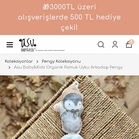
🎁3000TL üzeri
alışverişlerde 500 TL hediye
çeki!
0
Koleksiyonlar
Pengy Koleksiyonu
Asu Baby&Kids Organik Pamuk Uyku Arkadaşı Pengy