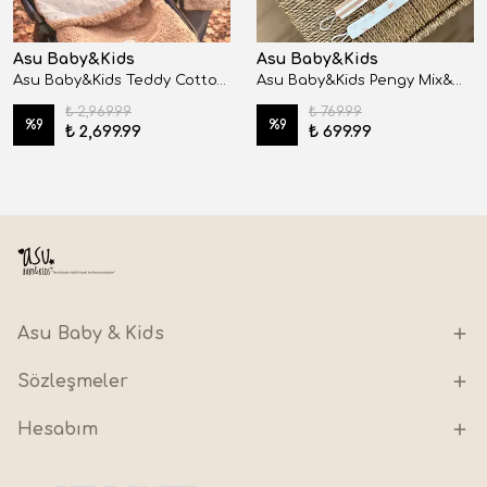
Asu Baby&Kids
Asu Baby&Kids
Asu Baby&Kids Teddy Cotton Puset Tulumu
Asu Baby&Kids Pengy Mix&Match 3'lü Organik Pamuk Emzik Askısı
₺ 2,969.99
₺ 769.99
%
9
%
9
₺ 2,699.99
₺ 699.99
Asu Baby & Kids
Sözleşmeler
Hesabım