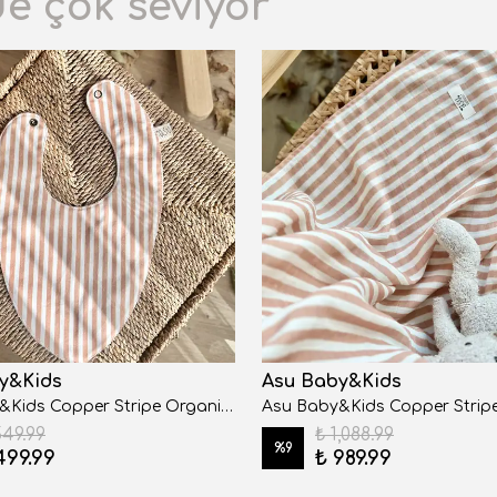
de çok seviyor
y&Kids
Asu Baby&Kids
Asu Baby&Kids Copper Stripe Organik Pamuk Önlük
549.99
₺ 1,088.99
%
9
499.99
₺ 989.99