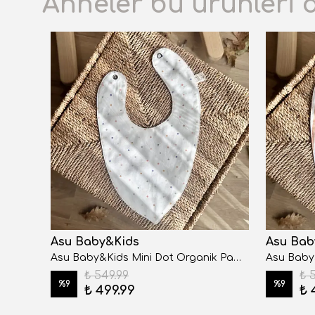
Anneler bu ürünleri 
Asu Baby&Kids
Asu Bab
Asu Baby&Kids Organik Pamuk Önlük Pengy
Asu Baby&Kids Mini Dot Organik Pamuk Önlük
₺ 549.99
₺ 
%
9
%
9
₺ 499.99
₺ 