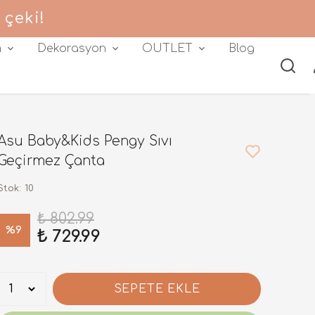
 çeki!
m
Dekorasyon
OUTLET
Blog
Asu Baby&Kids Pengy Sıvı
Geçirmez Çanta
Stok
:
10
₺ 802.99
%
9
₺ 729.99
SEPETE EKLE