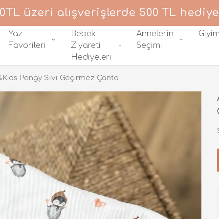
0TL üzeri alışverişlerde 500 TL hediye
Yaz
Bebek
Annelerin
Giyi
Favorileri
Ziyareti
Seçimi
Hediyeleri
Kids Pengy Sıvı Geçirmez Çanta