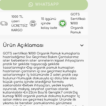
WHATSAPP
GOTS
1000 TL
15 işgünü
Sertifikalı
üzeri
içinde
%100
ÜCRETSİZ
kolay iade
Organik
KARGO
Pamuk
Ürün Açıklaması
GOTS sertifikalı %100 Organik Pamuk kumaşlarla
hazırladığımız Sıvı Geçirmez Bakım Çantalarımız
ister bebeklerin ister annelerin kişisel ihtiyaçlarını
pratik bir şekilde taşıyacağı şekilde
tasarlanmıştır.•Dışı organik pamuk kumaştan
hazırlanan çantanın içi sıvı geçirmez kumaşla
astarlanmıştır. İç bölümünde 2 adet pratik cep
bulunur.•Yumuşak dokusuyla içi dolu bile olsa
büyük çanta içinde istediğiniz formda
saklanabilir.•Bebek ihtiyaçları, yedek kıyafet,
oyuncak, makyaj, seyahat çantası olarak
kullanılabilir.•En:22cm Boy:16 Genişlik:7 cm'dir.Dış
kumaşı %100 organik pamuk dokuma kumaştır. İç
astarı mikro sıvı geçirmez kumaştır. Üründe ilk
yıkama ile beraber pamuklanma görülmesi