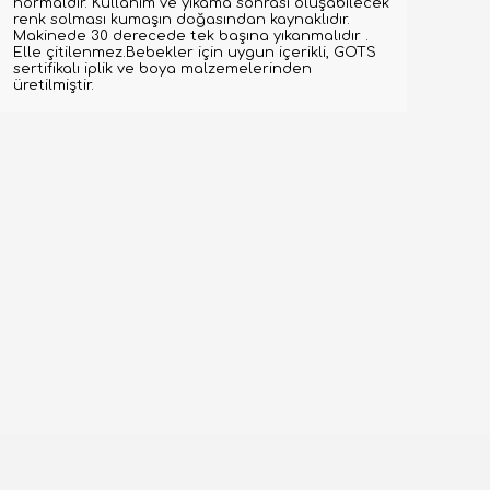
normaldir. Kullanım ve yıkama sonrası oluşabilecek
renk solması kumaşın doğasından kaynaklıdır.
Makinede 30 derecede tek başına yıkanmalıdır .
Elle çitilenmez.Bebekler için uygun içerikli, GOTS
sertifikalı iplik ve boya malzemelerinden
üretilmiştir.