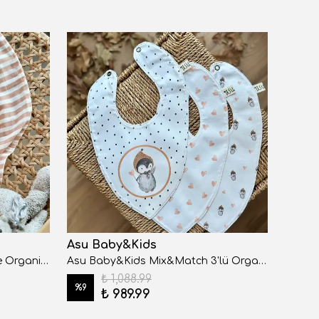
Asu Baby&Kids
Asu 
Asu Baby&Kids Copper Stripe Organik Pamuk Müslin
Asu Baby&Kids Mix&Match 3'lü Organik Pamuk Önlük Pengy
₺ 1,088.99
%
9
%
9
₺ 989.99