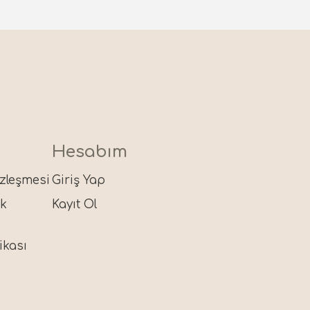
Hesabım
özleşmesi
Giriş Yap
ik
Kayıt Ol
ikası