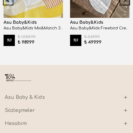
Asu Baby&Kids
Asu Baby&Kids
Asu Baby&Kids Mix&Match 3'lü Organik Pamuk Traffic Mommy
Asu Baby&Kids Freebird Cream Organik Pamuk Önlük
₺ 1,088.99
₺ 549.99
%
9
%
9
₺ 989.99
₺ 499.99
Asu Baby & Kids
Sözleşmeler
Hesabım