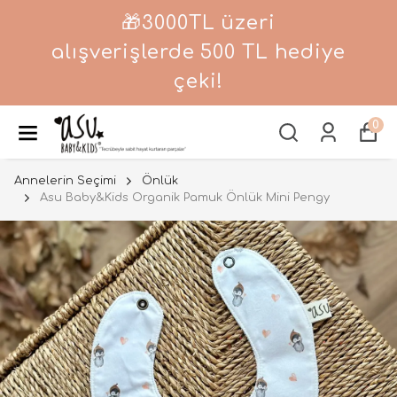
🎁3000TL üzeri
alışverişlerde 500 TL hediye
çeki!
0
Annelerin Seçimi
Önlük
Asu Baby&Kids Organik Pamuk Önlük Mini Pengy