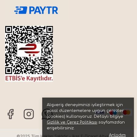
Alışveriş deneyiminizi iyileştirmek için
yasal düzenlemelere uygun çerezler
(cookies) kullanıyoruz. Detaylı bilgiye
Gizlilik ve Çerez Politikası
sayfamızdan
erişebilirsiniz.
Anladım
©2025 Tüm Hakları Saklıdır - ikas E-Ticaret
Altyapısı ile