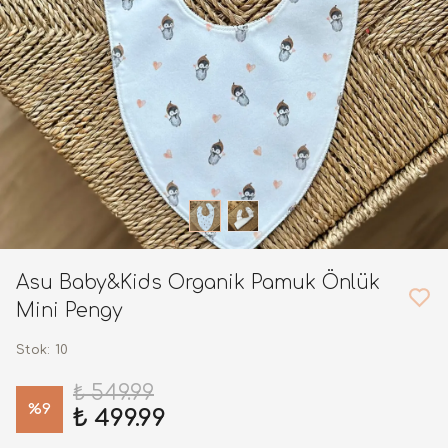
Asu Baby&Kids Organik Pamuk Önlük
Mini Pengy
Stok
:
10
₺ 549.99
%
9
₺ 499.99