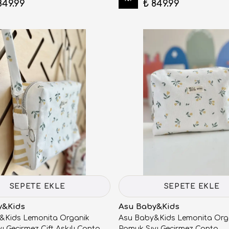
849.99
₺ 849.99
SEPETE EKLE
SEPETE EKLE
y&Kids
Asu Baby&Kids
&Kids Lemonita Organik
Asu Baby&Kids Lemonita Org
ı Geçirmez Çift Askılı Çanta
Pamuk Sıvı Geçirmez Çanta