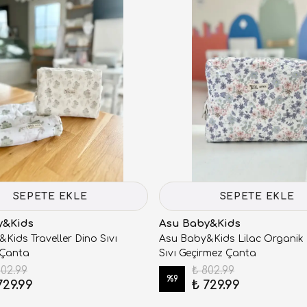
SEPETE EKLE
SEPETE EKLE
y&Kids
Asu Baby&Kids
Kids Traveller Dino Sıvı
Asu Baby&Kids Lilac Organik
 Çanta
Sıvı Geçirmez Çanta
802.99
₺ 802.99
%
9
729.99
₺ 729.99