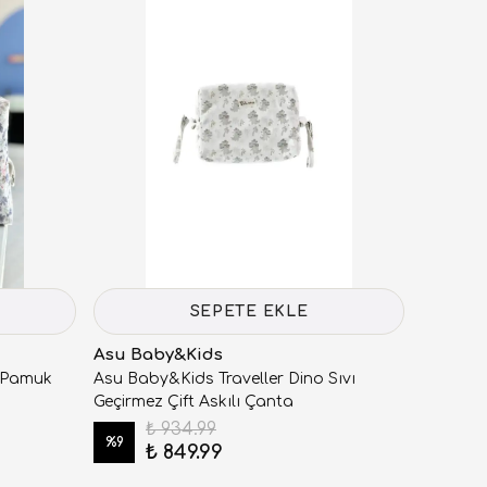
SEPETE EKLE
Asu Baby&Kids
 Pamuk
Asu Baby&Kids Traveller Dino Sıvı
Geçirmez Çift Askılı Çanta
₺ 934.99
%
9
₺ 849.99