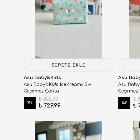
SEPETE EKLE
Asu Baby&Kids
Asu Bab
Asu Baby&Kids Ice creamy Sıvı
Asu Baby
Geçirmez Çanta
Geçirmez
₺ 802.99
₺ 
%
9
%
9
₺ 729.99
₺ 