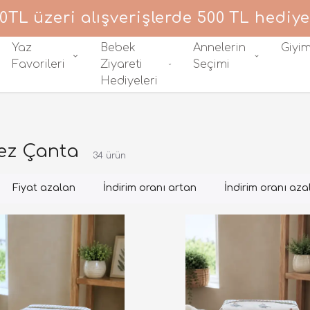
0TL üzeri alışverişlerde 500 TL hediye
Yaz
Bebek
Annelerin
Giyi
Favorileri
Ziyareti
Seçimi
Hediyeleri
ez Çanta
34
ürün
Fiyat azalan
İndirim oranı artan
İndirim oranı aza