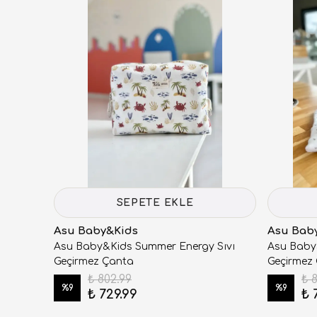
SEPETE EKLE
Asu Baby&Kids
Asu Bab
Asu Baby&Kids Summer Energy Sıvı
Asu Baby&
Geçirmez Çanta
Geçirmez
₺ 802.99
₺ 
%
9
%
9
₺ 729.99
₺ 