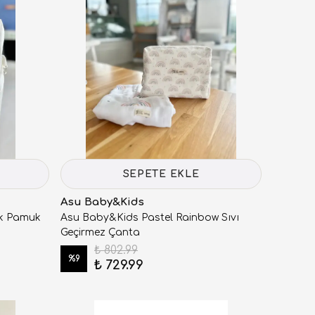
SEPETE EKLE
Asu Baby&Kids
k Pamuk
Asu Baby&Kids Pastel Rainbow Sıvı
Geçirmez Çanta
₺ 802.99
%
9
₺ 729.99