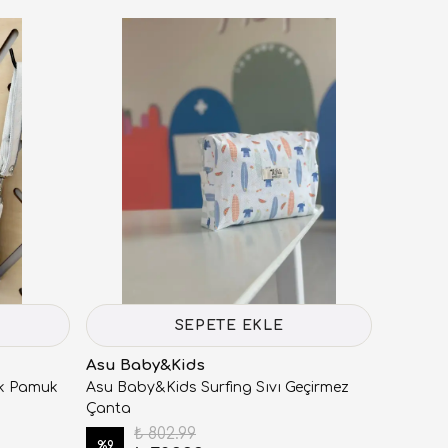
SEPETE EKLE
Asu Baby&Kids
k Pamuk
Asu Baby&Kids Surfing Sıvı Geçirmez
Çanta
₺ 802.99
%
9