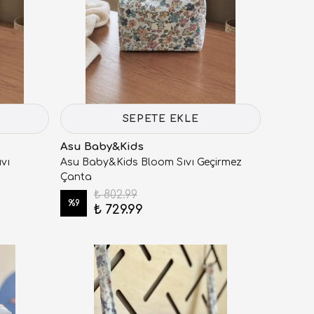
SEPETE EKLE
Asu Baby&Kids
vı
Asu Baby&Kids Bloom Sıvı Geçirmez
Çanta
₺ 802.99
%
9
₺ 729.99