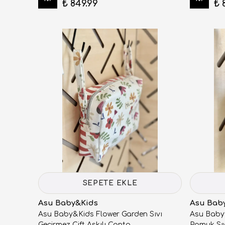
₺ 849.99
₺ 
SEPETE EKLE
Asu Baby&Kids
Asu Bab
Asu Baby&Kids Flower Garden Sıvı
Asu Baby
Geçirmez Çift Askılı Çanta
Pamuk Sıv