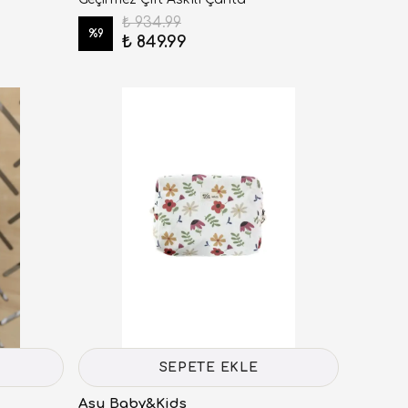
₺ 934.99
%
9
₺ 849.99
SEPETE EKLE
Asu Baby&Kids