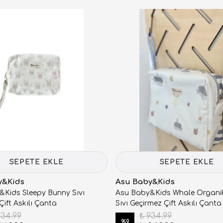
SEPETE EKLE
SEPETE EKLE
y&Kids
Asu Baby&Kids
Kids Sleepy Bunny Sıvı
Asu Baby&Kids Whale Organi
Çift Askılı Çanta
Sıvı Geçirmez Çift Askılı Çanta
934.99
₺ 934.99
%
9