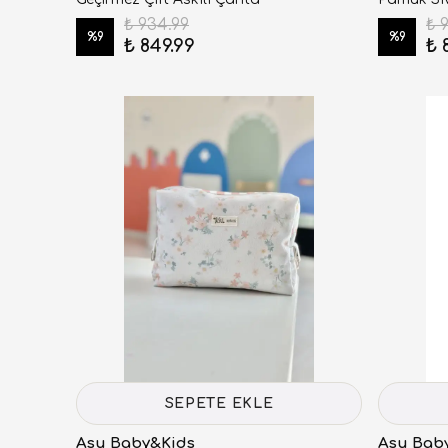
₺ 934.99
₺ 
%
9
%
9
₺ 849.99
₺ 
SEPETE EKLE
Asu Baby&Kids
Asu Bab