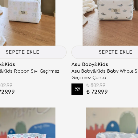
SEPETE EKLE
SEPETE EKLE
y&Kids
Asu Baby&Kids
Kids Ribbon Sıvı Geçirmez
Asu Baby&Kids Baby Whale Sı
Geçirmez Çanta
802.99
₺ 802.99
%
9
729.99
₺ 729.99