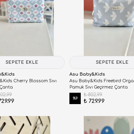
SEPETE EKLE
SEPETE EKLE
y&Kids
Asu Baby&Kids
&Kids Cherry Blossom Sıvı
Asu Baby&Kids Freebird Orga
 Çanta
Pamuk Sıvı Geçirmez Çanta
802.99
₺ 802.99
%
9
729.99
₺ 729.99