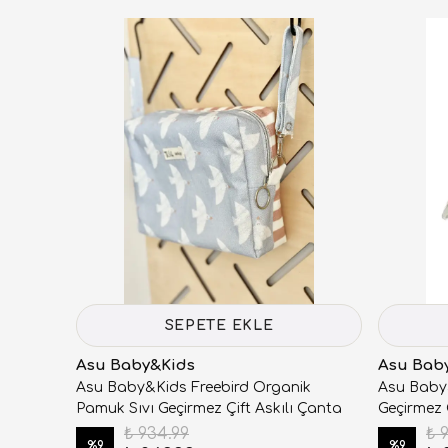
SEPETE EKLE
Asu Baby&Kids
Asu Bab
Asu Baby&Kids Freebird Organik
Asu Baby&
Pamuk Sıvı Geçirmez Çift Askılı Çanta
Geçirmez 
₺ 934.99
₺ 
%
9
%
9