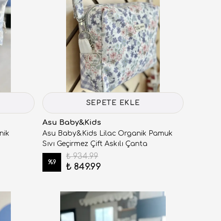
SEPETE EKLE
Asu Baby&Kids
nik
Asu Baby&Kids Lilac Organik Pamuk
Sıvı Geçirmez Çift Askılı Çanta
₺ 934.99
%
9
₺ 849.99