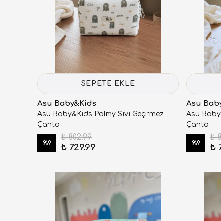
SEPETE EKLE
Asu Baby&Kids
Asu Bab
Asu Baby&Kids Palmy Sıvı Geçirmez
Asu Baby&
Çanta
Çanta
₺ 802.99
₺ 
%
9
%
9
₺ 729.99
₺ 