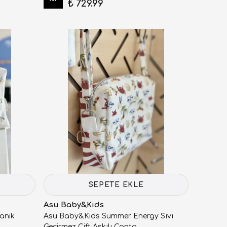
₺ 729.99
SEPETE EKLE
Asu Baby&Kids
anik
Asu Baby&Kids Summer Energy Sıvı
Geçirmez Çift Askılı Çanta