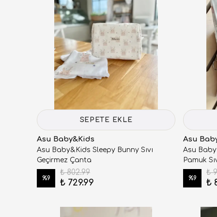
SEPETE EKLE
Asu Baby&Kids
Asu Bab
Asu Baby&Kids Sleepy Bunny Sıvı
Asu Baby
Geçirmez Çanta
Pamuk Sıv
₺ 802.99
₺ 
%
9
%
9
₺ 729.99
₺ 