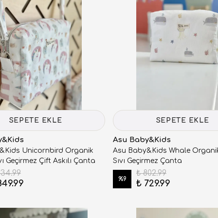
SEPETE EKLE
SEPETE EKLE
y&Kids
Asu Baby&Kids
&Kids Unicornbird Organik
Asu Baby&Kids Whale Organi
ı Geçirmez Çift Askılı Çanta
Sıvı Geçirmez Çanta
934.99
₺ 802.99
%
9
849.99
₺ 729.99