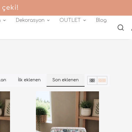
 çeki!
m
Dekorasyon
OUTLET
Blog
lan
İlk eklenen
Son eklenen