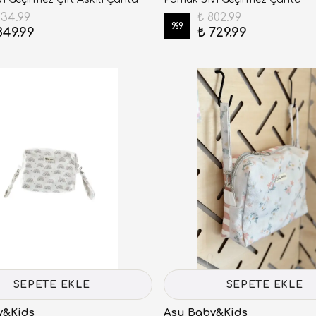
934.99
₺ 802.99
%
9
849.99
₺ 729.99
SEPETE EKLE
SEPETE EKLE
y&Kids
Asu Baby&Kids