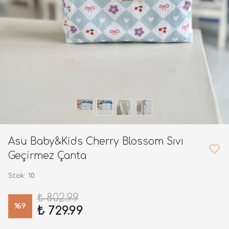
Asu Baby&Kids Cherry Blossom Sıvı
Geçirmez Çanta
Stok
:
10
₺ 802.99
%
9
₺ 729.99