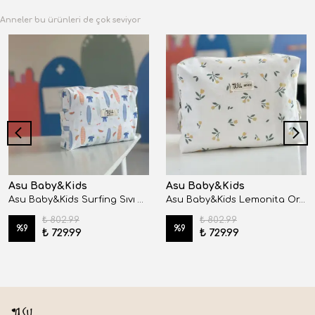
Anneler bu ürünleri de çok seviyor
Asu Baby&Kids
Asu Baby&Kids
Asu Baby&Kids Surfing Sıvı Geçirmez Çanta
Asu Baby&Kids Lemonita Organik Pamuk Sıvı Geçirmez Çanta
₺ 802.99
₺ 802.99
%
9
%
9
₺ 729.99
₺ 729.99