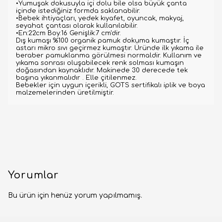
•Yumuşak dokusuyla içi dolu bile olsa büyük çanta
içinde istediğiniz formda saklanabilir.
•Bebek ihtiyaçları, yedek kıyafet, oyuncak, makyaj,
seyahat çantası olarak kullanılabilir.
•En:22cm Boy:16 Genişlik:7 cm'dir.
Dış kumaşı %100 organik pamuk dokuma kumaştır. İç
astarı mikro sıvı geçirmez kumaştır. Üründe ilk yıkama ile
beraber pamuklanma görülmesi normaldir. Kullanım ve
yıkama sonrası oluşabilecek renk solması kumaşın
doğasından kaynaklıdır. Makinede 30 derecede tek
başına yıkanmalıdır . Elle çitilenmez.
Bebekler için uygun içerikli, GOTS sertifikalı iplik ve boya
malzemelerinden üretilmiştir.
Yorumlar
Bu ürün için henüz yorum yapılmamış.