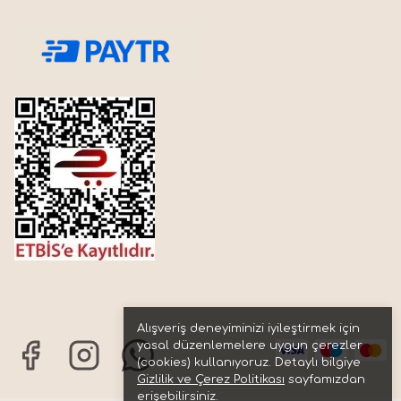
Alışveriş deneyiminizi iyileştirmek için
yasal düzenlemelere uygun çerezler
(cookies) kullanıyoruz. Detaylı bilgiye
Gizlilik ve Çerez Politikası
sayfamızdan
erişebilirsiniz.