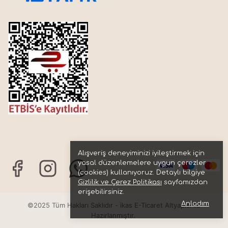
Alışveriş deneyiminizi iyileştirmek için
yasal düzenlemelere uygun çerezler
(cookies) kullanıyoruz. Detaylı bilgiye
Gizlilik ve Çerez Politikası
sayfamızdan
erişebilirsiniz.
Anladım
©2025 Tüm Hakları Saklıdır - ikas E-Ticaret
Altyapısı ile
Hazırlanmıştır.