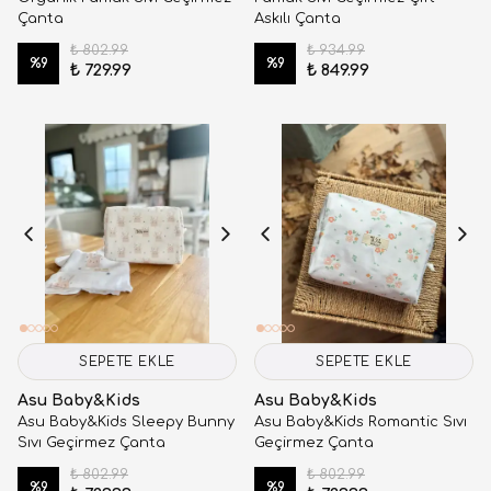
Çanta
Askılı Çanta
₺ 802.99
₺ 934.99
%
9
%
9
₺ 729.99
₺ 849.99
SEPETE EKLE
SEPETE EKLE
Asu Baby&Kids
Asu Baby&Kids
Asu Baby&Kids Sleepy Bunny
Asu Baby&Kids Romantic Sıvı
Sıvı Geçirmez Çanta
Geçirmez Çanta
₺ 802.99
₺ 802.99
%
9
%
9