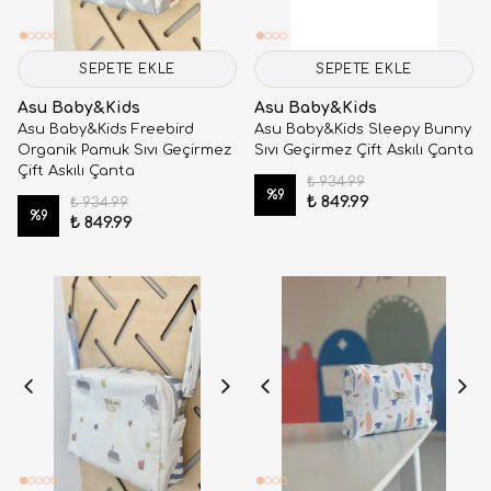
SEPETE EKLE
SEPETE EKLE
Asu Baby&Kids
Asu Baby&Kids
Asu Baby&Kids Freebird
Asu Baby&Kids Sleepy Bunny
Organik Pamuk Sıvı Geçirmez
Sıvı Geçirmez Çift Askılı Çanta
Çift Askılı Çanta
₺ 934.99
%
9
₺ 849.99
₺ 934.99
%
9
₺ 849.99