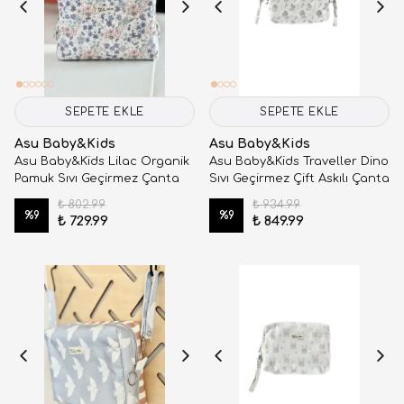
SEPETE EKLE
SEPETE EKLE
Asu Baby&Kids
Asu Baby&Kids
Asu Baby&Kids Lilac Organik
Asu Baby&Kids Traveller Dino
Pamuk Sıvı Geçirmez Çanta
Sıvı Geçirmez Çift Askılı Çanta
₺ 802.99
₺ 934.99
%
9
%
9
₺ 729.99
₺ 849.99