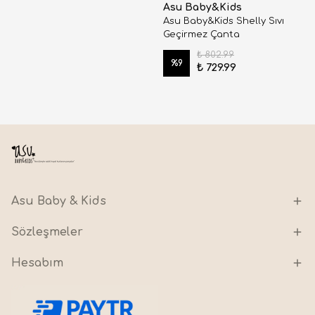
Asu Baby&Kids
Asu Baby&Kids Shelly Sıvı
Geçirmez Çanta
₺ 802.99
%
9
₺ 729.99
Asu Baby & Kids
Sözleşmeler
Hesabım