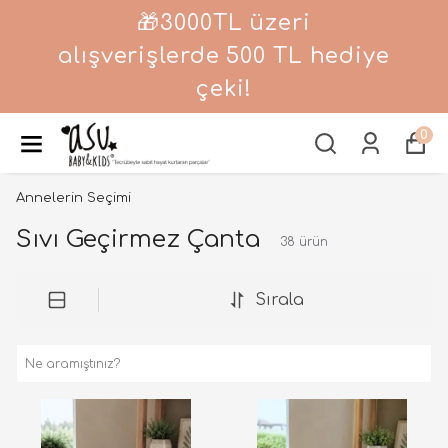
🎁3000TL üzeri
alışverişlerde 500 TL hediye
çeki!
0
Annelerin Seçimi
Sıvı Geçirmez Çanta
38
ürün
Sırala