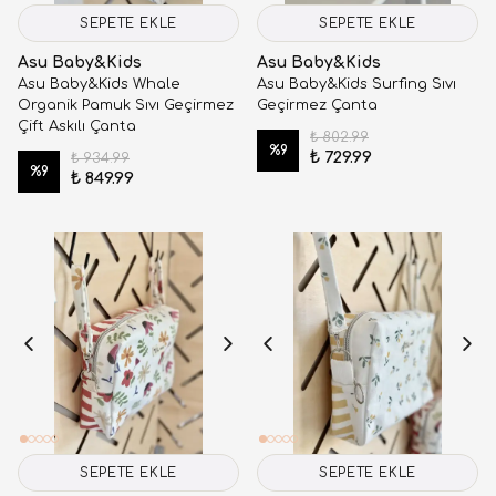
SEPETE EKLE
SEPETE EKLE
Asu Baby&Kids
Asu Baby&Kids
Asu Baby&Kids Whale
Asu Baby&Kids Surfing Sıvı
Organik Pamuk Sıvı Geçirmez
Geçirmez Çanta
Çift Askılı Çanta
₺ 802.99
%
9
₺ 729.99
₺ 934.99
%
9
₺ 849.99
SEPETE EKLE
SEPETE EKLE