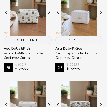
SEPETE EKLE
SEPETE EKLE
Asu Baby&Kids
Asu Baby&Kids
Asu Baby&Kids Palmy Sıvı
Asu Baby&Kids Ribbon Sıvı
Geçirmez Çanta
Geçirmez Çanta
₺ 802.99
₺ 802.99
%
9
%
9
₺ 729.99
₺ 729.99