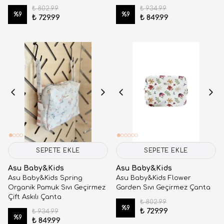
₺ 802.99
₺ 934.99
%
9
%
9
₺ 729.99
₺ 849.99
SEPETE EKLE
SEPETE EKLE
Asu Baby&Kids
Asu Baby&Kids
Asu Baby&Kids Spring
Asu Baby&Kids Flower
Organik Pamuk Sıvı Geçirmez
Garden Sıvı Geçirmez Çanta
Çift Askılı Çanta
₺ 802.99
%
9
₺ 729.99
₺ 934.99
%
9
₺ 849.99