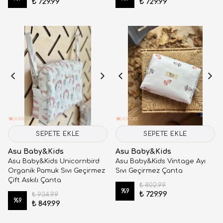
₺ 729.99
₺ 729.99
SEPETE EKLE
SEPETE EKLE
Asu Baby&Kids
Asu Baby&Kids
Asu Baby&Kids Unicornbird
Asu Baby&Kids Vintage Ayı
Organik Pamuk Sıvı Geçirmez
Sıvı Geçirmez Çanta
Çift Askılı Çanta
₺ 802.99
%
9
₺ 729.99
₺ 934.99
%
9
₺ 849.99