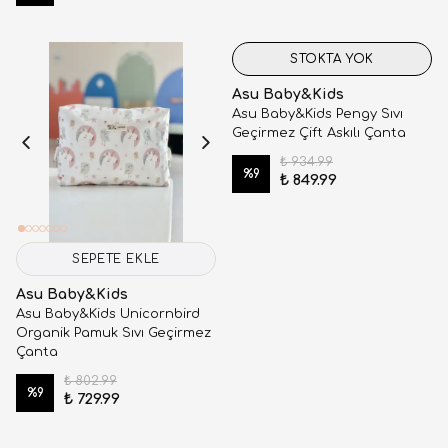
STOKTA YOK
Asu Baby&Kids
Asu Baby&Kids Pengy Sıvı
Geçirmez Çift Askılı Çanta
₺ 934.99
%
9
₺ 849.99
SEPETE EKLE
Asu Baby&Kids
Asu Baby&Kids Unicornbird
Organik Pamuk Sıvı Geçirmez
Çanta
₺ 802.99
%
9
₺ 729.99