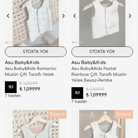
STOKTA YOK
STOKTA YOK
Asu Baby&Kids
Asu Baby&Kids
Asu Baby&Kids Romantic
Asu Baby&Kids Pastel
Müslin Çift Taraflı Yelek
Rainbow Çift Taraflı Müslin
Yelek Beyaz-Pembe
₺ 1,209.99
%
9
₺ 1,099.99
₺ 1,209.99
%
9
₺ 1,099.99
7 beden
7 beden
Tükendi
Tükendi
Tükendi