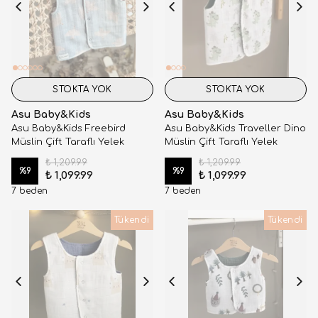
STOKTA YOK
STOKTA YOK
Asu Baby&Kids
Asu Baby&Kids
Asu Baby&Kids Freebird
Asu Baby&Kids Traveller Dino
Müslin Çift Taraflı Yelek
Müslin Çift Taraflı Yelek
₺ 1,209.99
₺ 1,209.99
%
9
%
9
₺ 1,099.99
₺ 1,099.99
7 beden
7 beden
Tükendi
Tükendi
Tükendi