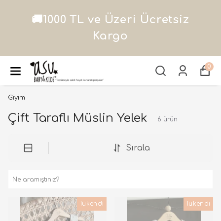
1000 TL ve Üzeri Ücretsiz
alı
Kargo
0
Giyim
Çift Taraflı Müslin Yelek
6
ürün
Sırala
Tükendi
Tükendi
Tükendi