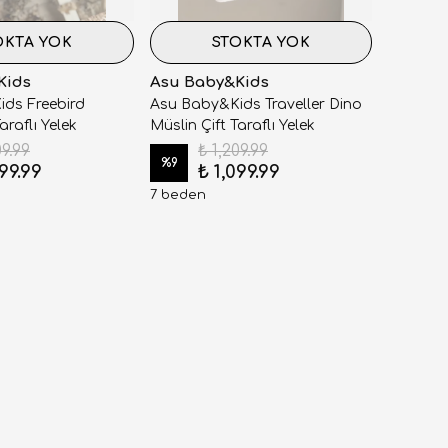
OKTA YOK
STOKTA YOK
Kids
Asu Baby&Kids
ds Freebird
Asu Baby&Kids Traveller Dino
araflı Yelek
Müslin Çift Taraflı Yelek
09.99
₺ 1,209.99
%
9
099.99
₺ 1,099.99
7 beden