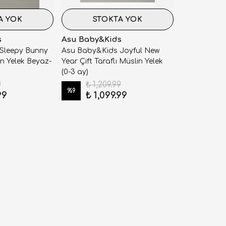
A YOK
STOKTA YOK
s
Asu Baby&Kids
Sleepy Bunny
Asu Baby&Kids Joyful New
in Yelek Beyaz-
Year Çift Taraflı Müslin Yelek
(0-3 ay)
9
₺ 1,209.99
%
9
99
₺ 1,099.99