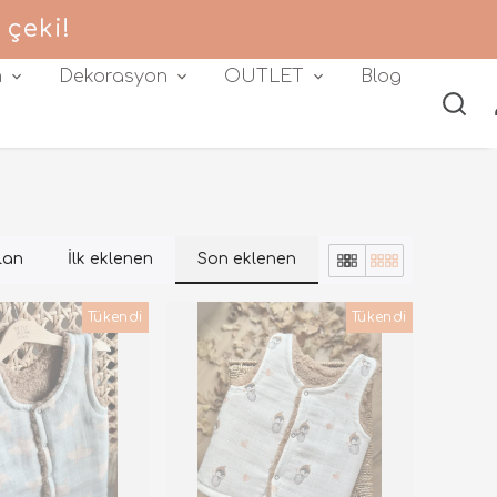
 çeki!
m
Dekorasyon
OUTLET
Blog
lan
İlk eklenen
Son eklenen
Tükendi
Tükendi