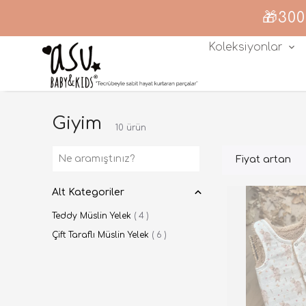
🎁300
Koleksiyonlar
Giyim
10
ürün
Fiyat artan
Alt Kategoriler
Teddy Müslin Yelek
(
4
)
Çift Taraflı Müslin Yelek
(
6
)