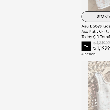
STOKT
Asu Baby&Kid
Asu Baby&Kids
Teddy Çift Tarafl
₺ 1,319.99
%
9
₺ 1,199.
4 beden