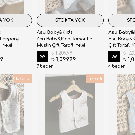
A YOK
STOKTA YOK
ST
s
Asu Baby&Kids
Asu Baby&
 Ponpony
Asu Baby&Kids Romantic
Asu Baby&Ki
ı Yelek
Müslin Çift Taraflı Yelek
Çift Taraflı 
₺ 1,209.99
₺ 1,2
%
9
%
9
99
₺ 1,099.99
₺ 1,
7 beden
4 beden
Tükendi
Tükendi