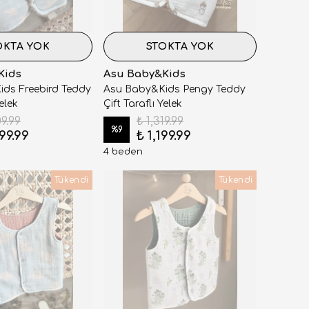
OKTA YOK
STOKTA YOK
Kids
Asu Baby&Kids
ds Freebird Teddy
Asu Baby&Kids Pengy Teddy
Yelek
Çift Taraflı Yelek
09.99
₺ 1,319.99
%
9
099.99
₺ 1,199.99
4 beden
Tükendi
Tükendi