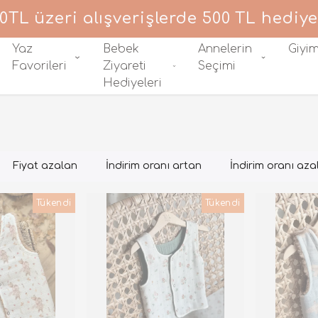
0TL üzeri alışverişlerde 500 TL hediye
Yaz
Bebek
Annelerin
Giyi
Favorileri
Ziyareti
Seçimi
Hediyeleri
Fiyat azalan
İndirim oranı artan
İndirim oranı aza
Tükendi
Tükendi