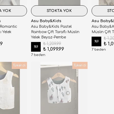
A YOK
STOKTA YOK
ST
s
Asu Baby&Kids
Asu Baby&
 Romantic
Asu Baby&Kids Pastel
Asu Baby&Ki
ı Yelek
Rainbow Çift Taraflı Müslin
Müslin Çift T
Yelek Beyaz-Pembe
₺ 1,2
%
9
99
₺ 1,
₺ 1,209.99
%
9
₺ 1,099.99
7 beden
7 beden
Tükendi
Tükendi