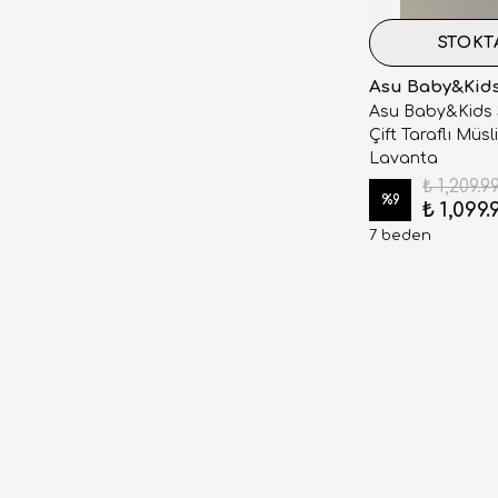
STOKT
Asu Baby&Kid
Asu Baby&Kids 
Çift Taraflı Müsl
Lavanta
₺ 1,209.9
%
9
₺ 1,099.
7 beden