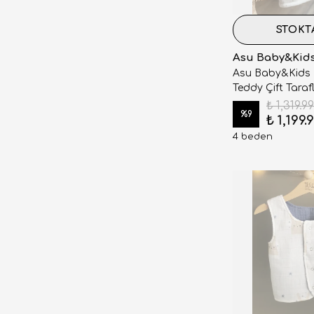
STOKT
Asu Baby&Kid
Asu Baby&Kids
Teddy Çift Tarafl
₺ 1,319.99
%
9
₺ 1,199.
4 beden