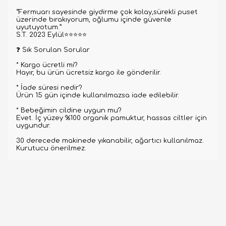
“Fermuarı sayesinde giydirme çok kolay,sürekli puset
üzerinde bırakıyorum, oğlumu içinde güvenle
uyutuyotum.”
S.T. 2023 Eylül
⭐
⭐
⭐
⭐
⭐
❓ Sık Sorulan Sorular
* Kargo ücretli mi?
Hayır, bu ürün ücretsiz kargo ile gönderilir.
* İade süresi nedir?
Ürün 15 gün içinde kullanılmazsa iade edilebilir.
* Bebeğimin cildine uygun mu?
Evet. İç yüzey %100 organik pamuktur, hassas ciltler için
uygundur.
30 derecede makinede yıkanabilir, ağartıcı kullanılmaz.
Kurutucu önerilmez.