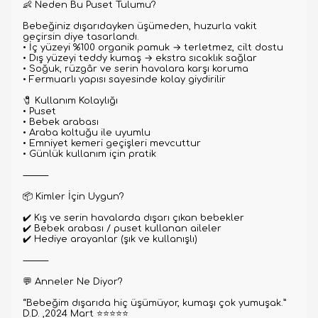
👶 Neden Bu Puset Tulumu?
Bebeğiniz dışarıdayken üşümeden, huzurla vakit
geçirsin diye tasarlandı.
•
İç yüzeyi %100 organik pamuk → terletmez, cilt dostu
•
Dış yüzeyi teddy kumaş → ekstra sıcaklık sağlar
•
Soğuk, rüzgâr ve serin havalara karşı koruma
•
Fermuarlı yapısı sayesinde kolay giydirilir
🧷 Kullanım Kolaylığı
•
Puset
•
Bebek arabası
•
Araba koltuğu ile uyumlu
•
Emniyet kemeri geçişleri mevcuttur
•
Günlük kullanım için pratik
⸻
📦 Kimler İçin Uygun?
✔️ Kış ve serin havalarda dışarı çıkan bebekler
✔️ Bebek arabası / puset kullanan aileler
✔️ Hediye arayanlar (şık ve kullanışlı)
⸻
💬 Anneler Ne Diyor?
“Bebeğim dışarıda hiç üşümüyor, kumaşı çok yumuşak.”
D.D. ,2024 Mart
⭐
⭐
⭐
⭐
⭐