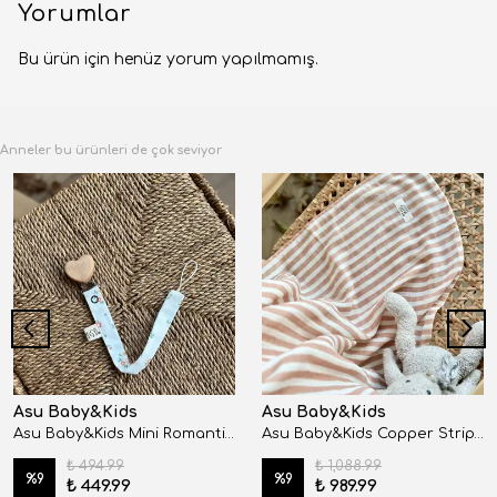
Yorumlar
Bu ürün için henüz yorum yapılmamış.
Anneler bu ürünleri de çok seviyor
Asu Baby&Kids
Asu Baby&Kids
Asu Baby&Kids Mini Romantic Organik Pamuk Emzik Askısı
Asu Baby&Kids Copper Stripe Organik Pamuk Müslin
₺ 494.99
₺ 1,088.99
%
9
%
9
₺ 449.99
₺ 989.99