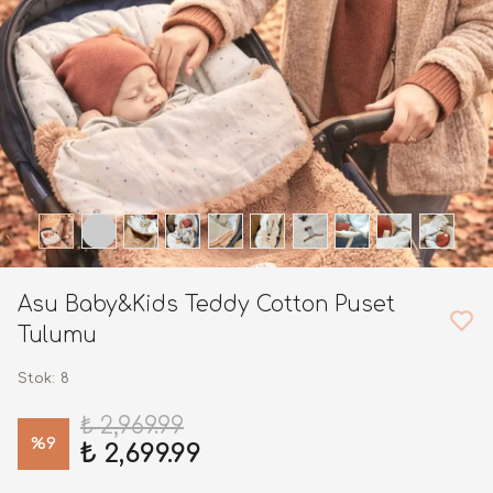
Asu Baby&Kids Teddy Cotton Puset
Tulumu
Stok
:
8
₺ 2,969.99
%
9
₺ 2,699.99