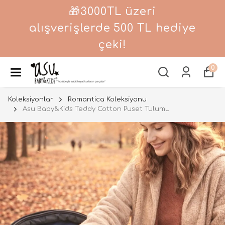
🎁3000TL üzeri
alışverişlerde 500 TL hediye
çeki!
0
Koleksiyonlar
Romantica Koleksiyonu
Asu Baby&Kids Teddy Cotton Puset Tulumu