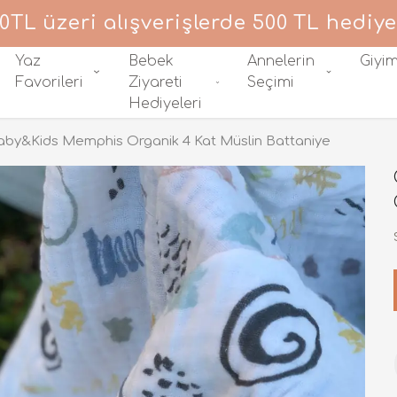
0TL üzeri alışverişlerde 500 TL hediye
Yaz
Bebek
Annelerin
Giyi
Favorileri
Ziyareti
Seçimi
Hediyeleri
by&Kids Memphis Organik 4 Kat Müslin Battaniye