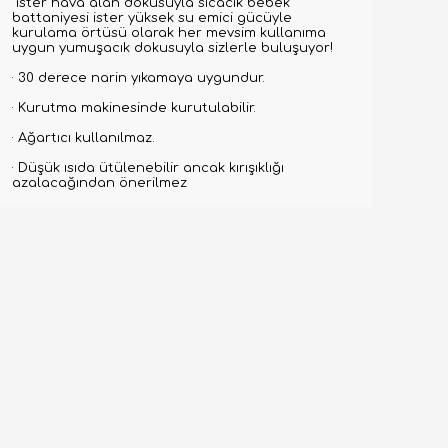
ister hava alan dokusuyla sıcacık bebek
battaniyesi ister yüksek su emici gücüyle
kurulama örtüsü olarak her mevsim kullanıma
uygun yumuşacık dokusuyla sizlerle buluşuyor!
· 30 derece narin yıkamaya uygundur.
· Kurutma makinesinde kurutulabilir.
· Ağartıcı kullanılmaz.
· Düşük ısıda ütülenebilir ancak kırışıklığı
azalacağından önerilmez