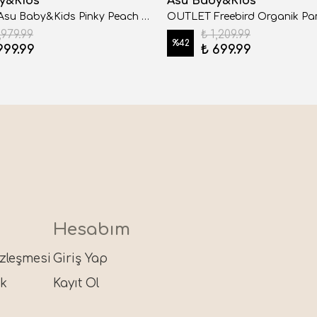
y&Kids
Asu Baby&Kids
OUTLET Asu Baby&Kids Pinky Peach Retro Müslin Panço
,979.99
₺ 1,209.99
%
42
999.99
₺ 699.99
Hesabım
özleşmesi
Giriş Yap
ik
Kayıt Ol