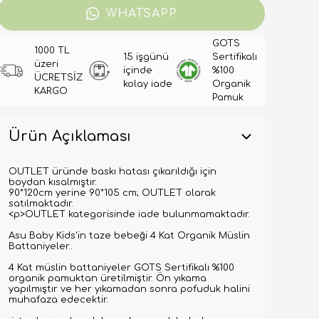
WHATSAPP
GOTS
1000 TL
15 işgünü
Sertifikalı
üzeri
içinde
%100
ÜCRETSİZ
kolay iade
Organik
KARGO
Pamuk
Ürün Açıklaması
OUTLET üründe baskı hatası çıkarıldığı için
boydan kısalmıştır.
90*120cm yerine 90*105 cm; OUTLET olarak
satılmaktadır.
<p>OUTLET kategorisinde iade bulunmamaktadır.
Asu Baby Kids'in taze bebeği 4 Kat Organik Müslin
Battaniyeler..
4 Kat müslin battaniyeler GOTS Sertifikalı %100
organik pamuktan üretilmiştir. Ön yıkama
yapılmıştır ve her yıkamadan sonra pofuduk halini
muhafaza edecektir.