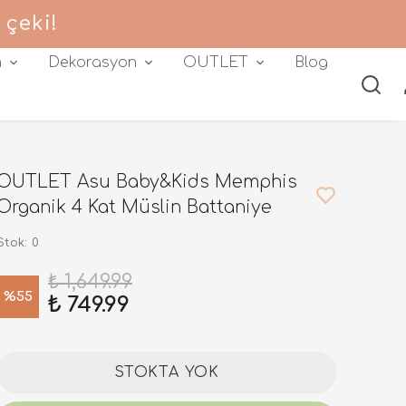
 çeki!
m
Dekorasyon
OUTLET
Blog
OUTLET Asu Baby&Kids Memphis
Organik 4 Kat Müslin Battaniye
Stok
:
0
₺ 1,649.99
%
55
₺ 749.99
STOKTA YOK