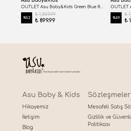
Asu Baby&Kids
Asu Bab
OUTLET Asu Baby&Kids Shelly Fırfırlı Müslin Panço
OUTLET Asu Baby&Kids Green Blue Retro Kurulama Örtüsü
₺ 1,869.99
₺ 1
%
52
%
49
₺ 899.99
₺ 
Asu Baby & Kids
Sözleşmeler
Hikayemiz
Mesafeli Satış S
İletişim
Gizlilik ve Güvenl
Politikası
Blog