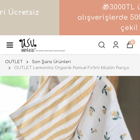
🎁3000TL üzeri
alışverişlerde 500 TL hediye
çeki!
0
OUTLET
Son Şans Ürünleri
OUTLET Lemonita Organik Pamuk Fırfırlı Müslin Panço