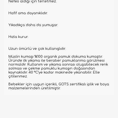
Nefes aldığı için terletmez.
Hafif ama dayanıklıdır.
Yıkadıkça daha da yumuşar.
Hızla kurur.
Uzun ömürlü ve çok kullanışlıdır.
Müslin kumaşı %100 organik pamuk dokuma kumaştır.
Üründe ilk yıkama ile beraber pamuklanma görülmesi
normaldir. Kullanım ve yıkama sonrası oluşabilecek renk
solması ve çekme pamuklu kumaşın doğasından
kaynaklıdır. 40 °C’ye kadar makinede yıkanabilir. Elle
çitilenmez.
Bebekler için uygun içerikli, GOTS sertifikalı iplik ve boya
malzemelerinden üretilmiştir.