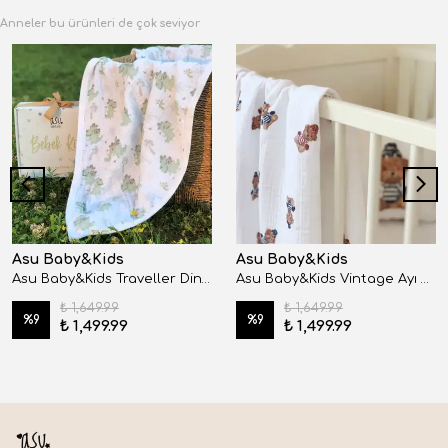
Anneler bu ürünleri de çok seviyor
Asu Baby&Kids
Asu Baby&Kids
Asu Baby&Kids Traveller Dino Organik 4 Kat Müslin Battaniye
Asu Baby&Kids Vintage Ayı Organik 4 Kat Müslin Battaniye
₺ 1,649.99
₺ 1,649.99
%
9
%
9
₺ 1,499.99
₺ 1,499.99