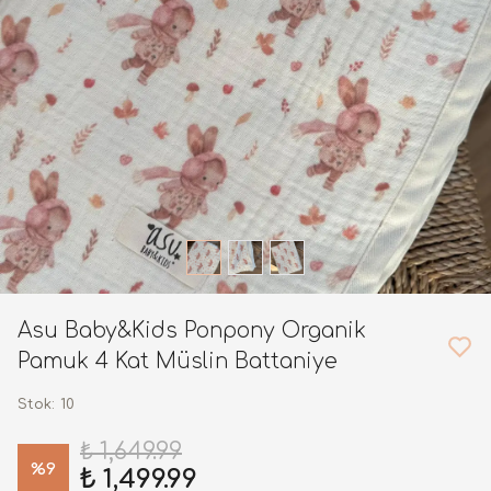
Asu Baby&Kids Ponpony Organik
Pamuk 4 Kat Müslin Battaniye
Stok
:
10
₺ 1,649.99
%
9
₺ 1,499.99