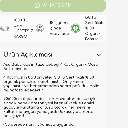
WHATSAPP
GOTS
1000 TL
15 işgünü
Sertifikalı
üzeri
içinde
%100
ÜCRETSİZ
kolay iade
Organik
KARGO
Pamuk
Ürün Açıklaması
Asu Baby Kids'in taze bebeği 4 Kat Organik Müslin
Battaniyeler..
4 Kat müslin battaniyeler GOTS Sertifikalı %100
organik pamuktan üretilmiştir. Ön yıkama
yapılmıştır ve her yıkamadan sonra pofuduk halini
muhafaza edecektir.
90x120cm ölçüsünde, ister hava alan dokusuyla
sıcacık bebek battaniyesi ister yüksek su emici
gücüyle kurulama örtüsü olarak her mevsim
kullanıma uygun yumuşacık dokusuyla sizlerle
buluşuyor!
· 30 derece narin yıkamaya uygundur.