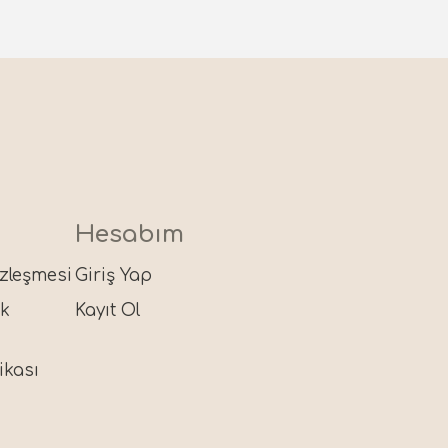
Hesabım
özleşmesi
Giriş Yap
ik
Kayıt Ol
ikası