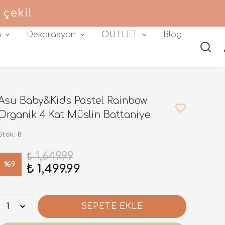
 çeki!
m
Dekorasyon
OUTLET
Blog
Asu Baby&Kids Pastel Rainbow
Organik 4 Kat Müslin Battaniye
Stok
:
8
₺ 1,649.99
%
9
₺ 1,499.99
SEPETE EKLE