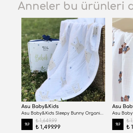
Anneler bu ürünleri 
Asu Baby&Kids
Asu Bab
Asu Baby&Kids Freebird Organik Pamuk 4 Kat Müslin Battaniye
Asu Baby&Kids Sleepy Bunny Organik 4 Kat Müslin Battaniye
₺ 1,649.99
₺ 1
%
9
%
9
₺ 1,499.99
₺ 