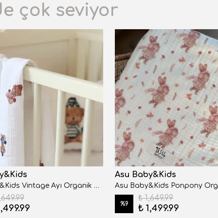
de çok seviyor
y&Kids
Asu Baby&Kids
Asu Baby&Kids Vintage Ayı Organik 4 Kat Müslin Battaniye
,649.99
₺ 1,649.99
%
9
1,499.99
₺ 1,499.99