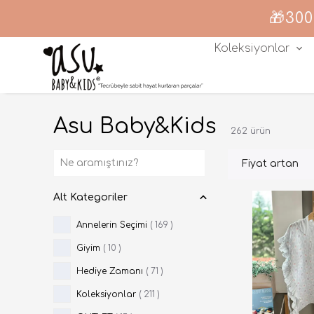
🎁300
Koleksiyonlar
Asu Baby&Kids
262
ürün
Fiyat artan
Alt Kategoriler
Annelerin Seçimi
(
169
)
Giyim
(
10
)
Hediye Zamanı
(
71
)
Koleksiyonlar
(
211
)