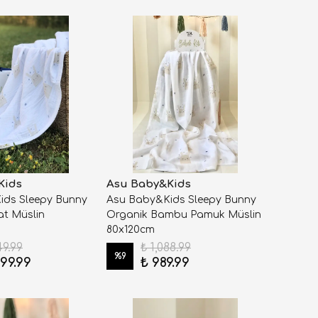
Kids
Asu Baby&Kids
ids Sleepy Bunny
Asu Baby&Kids Sleepy Bunny
at Müslin
Organik Bambu Pamuk Müslin
80x120cm
49.99
₺ 1,088.99
%
9
499.99
₺ 989.99