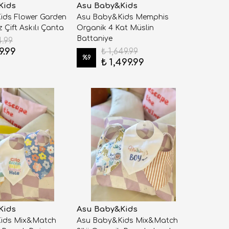
Kids
Asu Baby&Kids
ids Flower Garden
Asu Baby&Kids Memphis
z Çift Askılı Çanta
Organik 4 Kat Müslin
Battaniye
4.99
9.99
₺ 1,649.99
%
9
₺ 1,499.99
Kids
Asu Baby&Kids
ids Mix&Match
Asu Baby&Kids Mix&Match