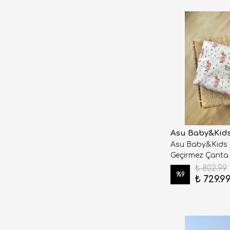
Asu Baby&Kid
Asu Baby&Kids 
Geçirmez Çanta
₺ 802.99
%
9
₺ 729.9