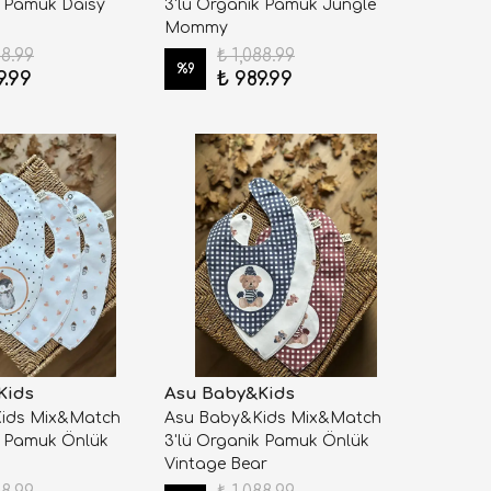
k Pamuk Daisy
3'lü Organik Pamuk Jungle
Mommy
88.99
₺ 1,088.99
%
9
9.99
₺ 989.99
Kids
Asu Baby&Kids
ids Mix&Match
Asu Baby&Kids Mix&Match
k Pamuk Önlük
3'lü Organik Pamuk Önlük
Vintage Bear