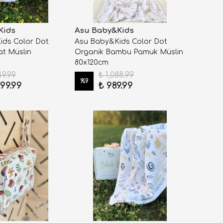
Kids
Asu Baby&Kids
ids Color Dot
Asu Baby&Kids Color Dot
at Müslin
Organik Bambu Pamuk Müslin
80x120cm
49.99
₺ 1,088.99
%
9
499.99
₺ 989.99