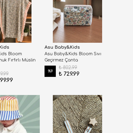
Kids
Asu Baby&Kids
ids Bloom
Asu Baby&Kids Bloom Sıvı
k Fırfırlı Müslin
Geçirmez Çanta
₺ 802.99
%
9
₺ 729.99
99.99
499.99