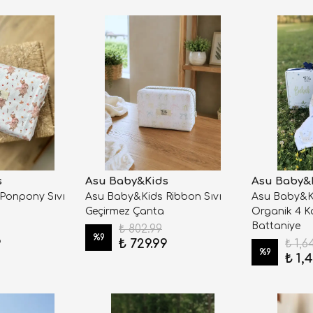
s
Asu Baby&Kids
Asu Baby&
Ponpony Sıvı
Asu Baby&Kids Ribbon Sıvı
Asu Baby&K
Geçirmez Çanta
Organik 4 K
Battaniye
₺ 802.99
%
9
9
₺ 729.99
₺ 1,6
%
9
₺ 1,