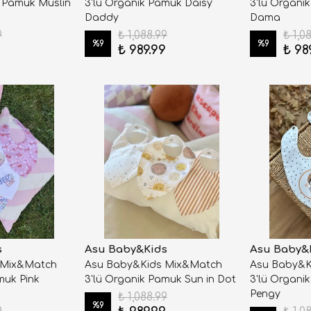
 Pamuk Müslin
3'lü Organik Pamuk Daisy
3'lü Organi
Daddy
Dama
9
₺ 1,088.99
₺ 1,0
%
9
%
9
9
₺ 989.99
₺ 98
s
Asu Baby&Kids
Asu Baby&
 Mix&Match
Asu Baby&Kids Mix&Match
Asu Baby&K
muk Pink
3'lü Organik Pamuk Sun in Dot
3'lü Organi
Pengy
₺ 1,088.99
%
9