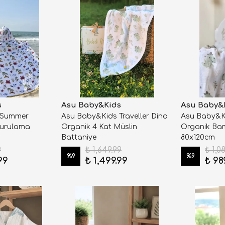
s
Asu Baby&Kids
Asu Baby&
 Summer
Asu Baby&Kids Traveller Dino
Asu Baby&Ki
Kurulama
Organik 4 Kat Müslin
Organik Ba
Battaniye
80x120cm
9
₺ 1,649.99
₺ 1,0
%
9
%
9
99
₺ 1,499.99
₺ 98