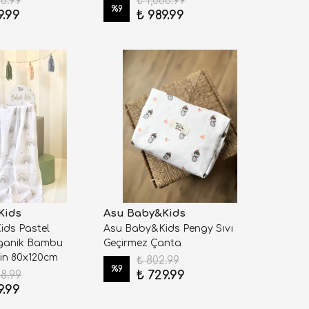
88.99
₺ 1,088.99
%
9
9.99
₺ 989.99
Kids
Asu Baby&Kids
ds Pastel
Asu Baby&Kids Pengy Sıvı
ganik Bambu
Geçirmez Çanta
in 80x120cm
₺ 802.99
%
9
₺ 729.99
88.99
9.99