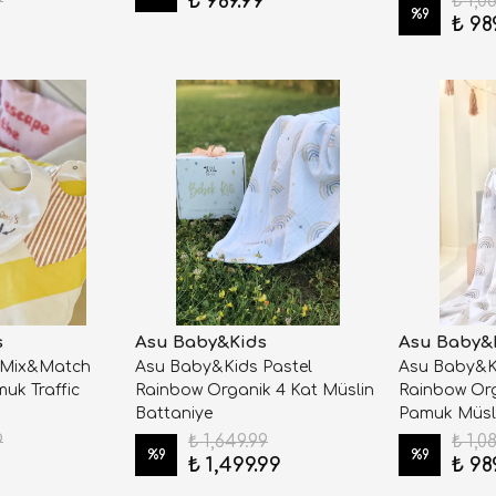
₺ 989.99
9
₺ 1,0
%
9
9
₺ 98
s
Asu Baby&Kids
Asu Baby&
 Mix&Match
Asu Baby&Kids Pastel
Asu Baby&Ki
uk Traffic
Rainbow Organik 4 Kat Müslin
Rainbow Or
Battaniye
Pamuk Müsl
9
₺ 1,649.99
₺ 1,0
%
9
%
9
9
₺ 1,499.99
₺ 98