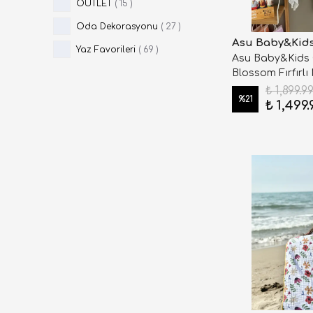
OUTLET
(
15
)
Oda Dekorasyonu
(
27
)
Asu Baby&Kid
Yaz Favorileri
(
69
)
Asu Baby&Kids 
Blossom Fırfırlı
₺ 1,899.9
%
21
₺ 1,499.