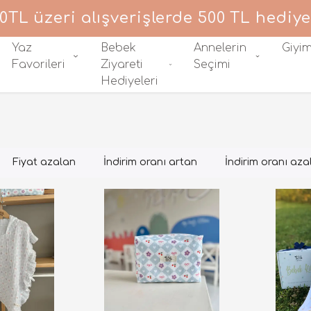
0TL üzeri alışverişlerde 500 TL hediye
Yaz
Bebek
Annelerin
Giyi
Favorileri
Ziyareti
Seçimi
Hediyeleri
Fiyat azalan
İndirim oranı artan
İndirim oranı aza