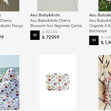
s
Asu Baby&Kids
Asu Baby&
Cherry
Asu Baby&Kids Cherry
Asu Baby&K
 Müslin Panço
Blossom Sıvı Geçirmez Çanta
Organik 4 K
Battaniye
9
₺ 802.99
%
9
99
₺ 729.99
₺ 1,6
%
9
₺ 1,