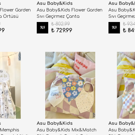
s
Asu Baby&Kids
Asu Baby&
Flower Garden
Asu Baby&Kids Flower Garden
Asu Baby&K
a Örtüsü
Sıvı Geçirmez Çanta
Sıvı Geçirme
9
₺ 802.99
₺ 93
%
9
%
9
99
₺ 729.99
₺ 84
s
Asu Baby&Kids
Asu Baby&
 Memphis
Asu Baby&Kids Mix&Match
Asu Baby&K