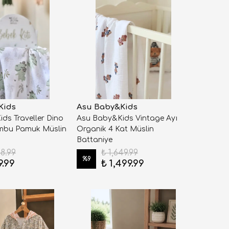
Kids
Asu Baby&Kids
ds Traveller Dino
Asu Baby&Kids Vintage Ayı
mbu Pamuk Müslin
Organik 4 Kat Müslin
Battaniye
88.99
₺ 1,649.99
%
9
9.99
₺ 1,499.99