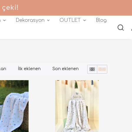
 çeki!
m
Dekorasyon
OUTLET
Blog
lan
İlk eklenen
Son eklenen