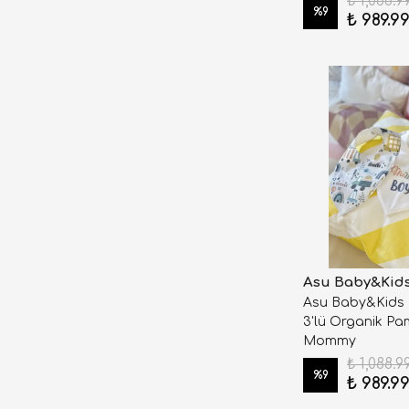
₺ 1,088.9
%
9
₺ 989.9
Asu Baby&Kid
Asu Baby&Kids
3'lü Organik Pam
Mommy
₺ 1,088.9
%
9
₺ 989.9