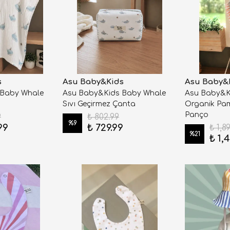
s
Asu Baby&Kids
Asu Baby&
 Baby Whale
Asu Baby&Kids Baby Whale
Asu Baby&K
Sıvı Geçirmez Çanta
Organik Pamu
Panço
9
₺ 802.99
%
9
99
₺ 729.99
₺ 1,8
%
21
₺ 1,