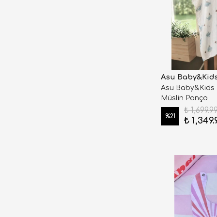
Asu Baby&Kid
Asu Baby&Kids
Müslin Panço
₺ 1,699.9
%
21
₺ 1,349.