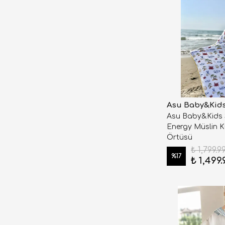
Asu Baby&Kid
Asu Baby&Kids
Energy Müslin 
Örtüsü
₺ 1,799.9
%
17
₺ 1,499.