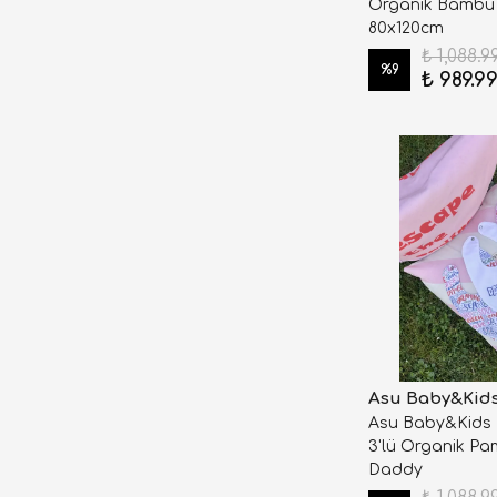
Organik Bambu
80x120cm
₺ 1,088.9
%
9
₺ 989.9
Asu Baby&Kid
Asu Baby&Kids
3'lü Organik Pa
Daddy