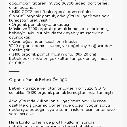
doğumdan itibaren ihtiyaç duyabileceği dört temel
ürün bulunur:
• %100 GOTS sertifikalı organik pamuk önlük
Ön yüzü organik pamuk, arka yüzü su geçirmez havlu
kumaştan üretilmiştir.
• Organik pamuk uyku arkadaşı
Müslin ve %100 organik pamuk kumaşla tasarlanmış,
bebeğin uyku rutinini destekleyen yumuşacık bir
oyuncaktır.
• Kayın ağacından klipsli emzik askısı
%100 organik pamuk kumaş ve doğal kayın ağacından
üretilmiştir.
• %100 organik pamuk müslin örtü (80x120 cm)
Bebek bakımında en çok kullanılan çok amaçlı müslin
örtüdür.
⸻
Organik Pamuk Bebek Önlüğü
Bebek kitimizde yer alan önlüklerin ön yüzü GOTS
sertifikalı %100 organik pamuk kumaştan hazırlanmıştır.
Arka yüzünde kullanılan su geçirmez havlu kumaş,
özellikle diş çıkarma döneminde oluşan yoğun salya
nedeniyle bebeğin kıyafetlerinin ıslanmasını önlemeye
yardımcı olur.
Hem konforlu hem de pratik kullanım sunan
önlüklerimiz, anneler için kurtarıcı bebekler için