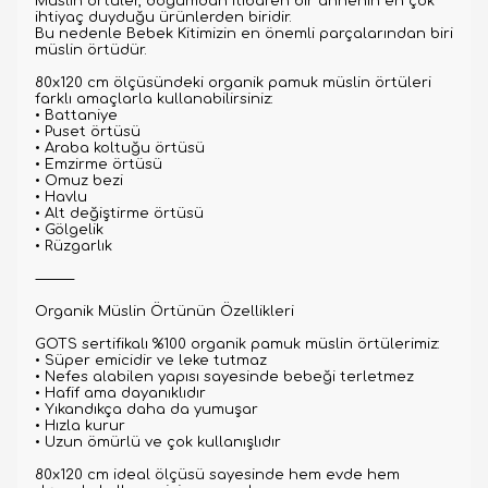
Müslin örtüler, doğumdan itibaren bir annenin en çok
ihtiyaç duyduğu ürünlerden biridir.
Bu nedenle Bebek Kitimizin en önemli parçalarından biri
müslin örtüdür.
80x120 cm ölçüsündeki organik pamuk müslin örtüleri
farklı amaçlarla kullanabilirsiniz:
• Battaniye
• Puset örtüsü
• Araba koltuğu örtüsü
• Emzirme örtüsü
• Omuz bezi
• Havlu
• Alt değiştirme örtüsü
• Gölgelik
• Rüzgarlık
⸻
Organik Müslin Örtünün Özellikleri
GOTS sertifikalı %100 organik pamuk müslin örtülerimiz:
• Süper emicidir ve leke tutmaz
• Nefes alabilen yapısı sayesinde bebeği terletmez
• Hafif ama dayanıklıdır
• Yıkandıkça daha da yumuşar
• Hızla kurur
• Uzun ömürlü ve çok kullanışlıdır
80x120 cm ideal ölçüsü sayesinde hem evde hem