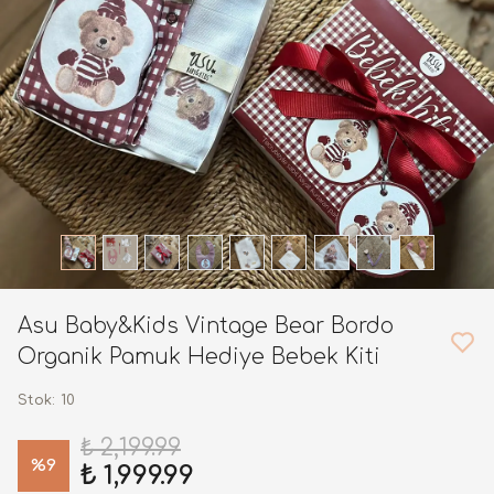
Asu Baby&Kids Vintage Bear Bordo
Organik Pamuk Hediye Bebek Kiti
Stok
:
10
₺ 2,199.99
%
9
₺ 1,999.99