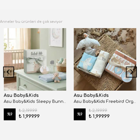
Anneler bu ürünleri de çok seviyor
Asu Baby&Kids
Asu Baby&Kids
Asu Baby&Kids Sleepy Bunny Organik Pamuk Hediye Bebek Kiti
Asu Baby&Kids Freebird Organik Pamuk Hediye Bebek Kiti
₺ 2,199.99
₺ 2,199.99
%
9
%
9
₺ 1,999.99
₺ 1,999.99