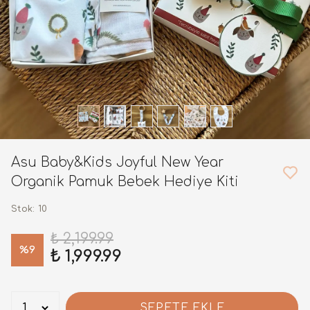
Asu Baby&Kids Joyful New Year
Organik Pamuk Bebek Hediye Kiti
Stok
:
10
₺ 2,199.99
%
9
₺ 1,999.99
SEPETE EKLE