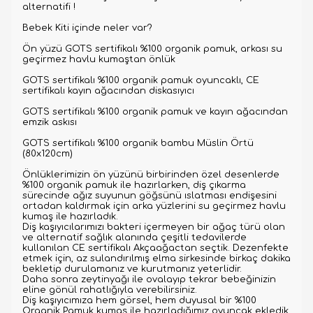
alternatifi !
Bebek Kiti içinde neler var?
Ön yüzü GOTS sertifikalı %100 organik pamuk, arkası su
geçirmez havlu kumaştan önlük
GOTS sertifikalı %100 organik pamuk oyuncaklı, CE
sertifikalı kayın ağacından diskasıyıcı
GOTS sertifikalı %100 organik pamuk ve kayın ağacından
emzik askısı
GOTS sertifikalı %100 organik bambu Müslin Örtü
(80x120cm)
Önlüklerimizin ön yüzünü birbirinden özel desenlerde
%100 organik pamuk ile hazırlarken, diş çıkarma
sürecinde ağız suyunun göğsünü ıslatması endişesini
ortadan kaldırmak için arka yüzlerini su geçirmez havlu
kumaş ile hazırladık.
Diş kaşıyıcılarımızı bakteri içermeyen bir ağaç türü olan
ve alternatif sağlık alanında çeşitli tedavilerde
kullanılan CE sertifikalı Akçaağactan seçtik. Dezenfekte
etmek için, az sulandırılmış elma sirkesinde birkaç dakika
bekletip durulamanız ve kurutmanız yeterlidir.
Daha sonra zeytinyağı ile ovalayıp tekrar bebeğinizin
eline gönül rahatlığıyla verebilirsiniz.
Diş kaşıyıcımıza hem görsel, hem duyusal bir %100
Organik Pamuk kumaş ile hazırladığımız oyuncak ekledik.