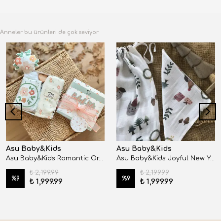
Anneler bu ürünleri de çok seviyor
Asu Baby&Kids
Asu Baby&Kids
Asu Baby&Kids Romantic Organik Pamuk Hediye Bebek Kiti
Asu Baby&Kids Joyful New Year Organik Pamuk Mini Bebek Kiti Müslin&Kese&Mendil Seti
₺ 2,199.99
₺ 2,199.99
%
9
%
9
₺ 1,999.99
₺ 1,999.99