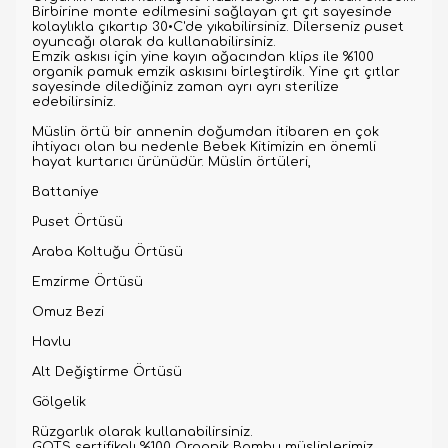
Birbirine monte edilmesini sağlayan çıt çıt sayesinde
kolaylıkla çıkartıp 30•C'de yıkabilirsiniz. Dilerseniz puset
oyuncağı olarak da kullanabilirsiniz.
Emzik askısı için yine kayın ağacından klips ile %100
organik pamuk emzik askısını birleştirdik. Yine çıt çıtlar
sayesinde dilediğiniz zaman ayrı ayrı sterilize
edebilirsiniz.
Müslin örtü bir annenin doğumdan itibaren en çok
ihtiyacı olan bu nedenle Bebek Kitimizin en önemli
hayat kurtarıcı ürünüdür. Müslin örtüleri,
Battaniye
Puset Örtüsü
Araba Koltuğu Örtüsü
Emzirme Örtüsü
Omuz Bezi
Havlu
Alt Değiştirme Örtüsü
Gölgelik
Rüzgarlık olarak kullanabilirsiniz.
GOTS sertifikalı %100 Organik Bambu müslinlerimiz,