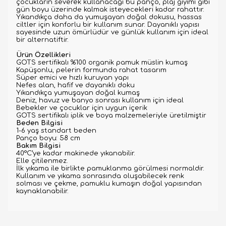
çocukların severek kullanacağı bu panço, plaj giyimi gibi
gün boyu üzerinde kalmak isteyecekleri kadar rahattır.
Yıkandıkça daha da yumuşayan doğal dokusu, hassas
ciltler için konforlu bir kullanım sunar. Dayanıklı yapısı
sayesinde uzun ömürlüdür ve günlük kullanım için ideal
bir alternatiftir.
Ürün Özellikleri
GOTS sertifikalı %100 organik pamuk müslin kumaş
Kapüşonlu, pelerin formunda rahat tasarım
Süper emici ve hızlı kuruyan yapı
Nefes alan, hafif ve dayanıklı doku
Yıkandıkça yumuşayan doğal kumaş
Deniz, havuz ve banyo sonrası kullanım için ideal
Bebekler ve çocuklar için uygun içerik
GOTS sertifikalı iplik ve boya malzemeleriyle üretilmiştir
Beden Bilgisi
1-6 yaş standart beden
Panço boyu: 58 cm
Bakım Bilgisi
40°C’ye kadar makinede yıkanabilir.
Elle çitilenmez.
İlk yıkama ile birlikte pamuklanma görülmesi normaldir.
Kullanım ve yıkama sonrasında oluşabilecek renk
solması ve çekme, pamuklu kumaşın doğal yapısından
kaynaklanabilir.