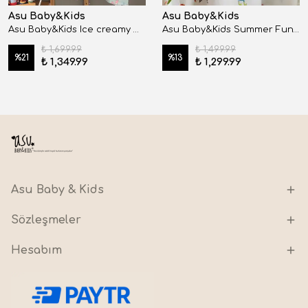
Asu Baby&Kids
Asu Baby&Kids
Asu Baby&Kids Ice creamy Müslin Panço
Asu Baby&Kids Summer Fun Organik Bambu Pamuk Müslin Panço
₺ 1,699.99
₺ 1,499.99
%
21
%
13
₺ 1,349.99
₺ 1,299.99
Asu Baby & Kids
Sözleşmeler
Hesabım