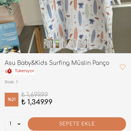
Asu Baby&Kids Surfing Müslin Panço
Tükeniyor
Stok
:
1
₺ 1,699.99
%
21
₺ 1,349.99
SEPETE EKLE