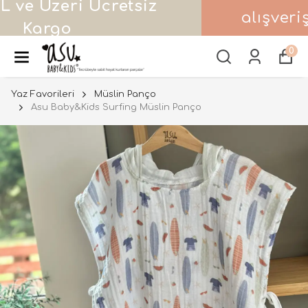
alışverişlerde 500 TL hediye
çeki!
0
Yaz Favorileri
Müslin Panço
Asu Baby&Kids Surfing Müslin Panço