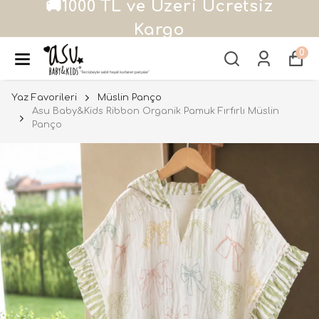
alışverişlerde 500 TL hediye
çeki!
0
Yaz Favorileri
Müslin Panço
Asu Baby&Kids Ribbon Organik Pamuk Fırfırlı Müslin
Panço