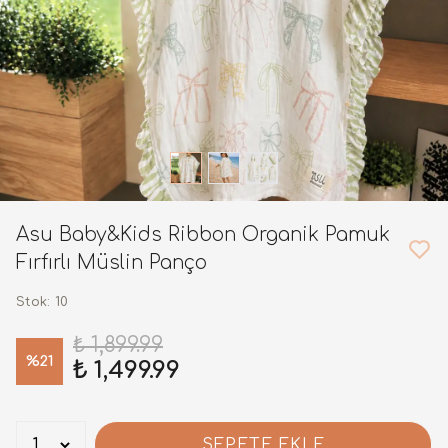
Asu Baby&Kids Ribbon Organik Pamuk
Fırfırlı Müslin Panço
Stok
:
10
₺ 1,899.99
%
21
₺ 1,499.99
SEPETE EKLE