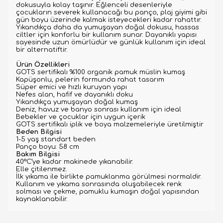
dokusuyla kolay taşınır. Eğlenceli desenleriyle
çocukların severek kullanacağı bu panço, plaj giyimi gibi
gün boyu üzerinde kalmak isteyecekleri kadar rahattır.
Yıkandıkça daha da yumuşayan doğal dokusu, hassas
ciltler için konforlu bir kullanım sunar. Dayanıklı yapısı
sayesinde uzun ömürlüdür ve günlük kullanım için ideal
bir alternatiftir.
Ürün Özellikleri
GOTS sertifikalı %100 organik pamuk müslin kumaş
Kapüşonlu, pelerin formunda rahat tasarım
Süper emici ve hızlı kuruyan yapı
Nefes alan, hafif ve dayanıklı doku
Yıkandıkça yumuşayan doğal kumaş
Deniz, havuz ve banyo sonrası kullanım için ideal
Bebekler ve çocuklar için uygun içerik
GOTS sertifikalı iplik ve boya malzemeleriyle üretilmiştir
Beden Bilgisi
1-5 yaş standart beden
Panço boyu: 58 cm
Bakım Bilgisi
40°C’ye kadar makinede yıkanabilir.
Elle çitilenmez.
İlk yıkama ile birlikte pamuklanma görülmesi normaldir.
Kullanım ve yıkama sonrasında oluşabilecek renk
solması ve çekme, pamuklu kumaşın doğal yapısından
kaynaklanabilir.