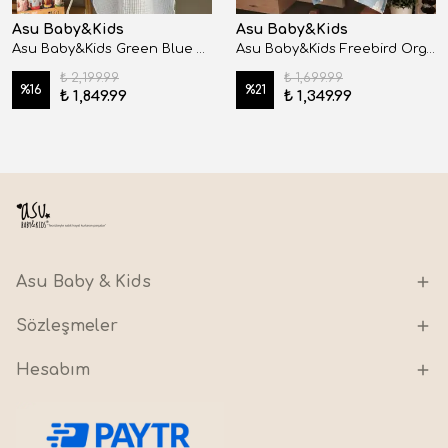
Asu Baby&Kids
Asu Baby&Kids
Asu Baby&Kids Green Blue Retro Müslin Panço
Asu Baby&Kids Freebird Organik Pamuk Müslin Panço
₺ 2,199.99
₺ 1,699.99
%
16
%
21
₺ 1,849.99
₺ 1,349.99
Asu Baby & Kids
Sözleşmeler
Hesabım