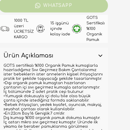
WHATSAPP
GOTS
1000 TL
15 işgünü
Sertifikalı
üzeri
içinde
%100
ÜCRETSİZ
kolay iade
Organik
KARGO
Pamuk
Ürün Açıklaması
GOTS sertifikalı %100 Organik Pamuk kumaşlarla
hazırladığımız Sıvı Geçirmez Bakım Çantalarımız
ister bebeklerin ister annelerin kişisel ihtiyaçlarını
pratik bir şekilde taşıyacağı şekilde tasarlanmıştır.
•Dışı organik pamuk kumaştan hazırlanan
çantanın içi sıvı geçirmez kumaşla astarlanmıştır.
İç bölümünde 2 adet pratik cep bulunur.
•Yumuşak dokusuyla içi dolu bile olsa büyük
çanta içinde istediğiniz formda saklanabilir.
•Bebek ihtiyaçları, yedek kıyafet, oyuncak, makyaj,
seyahat çantası olarak kullanılabilir.
•En:22cm Boy:16 Genişlik:7 cm'dir.
Dış kumaşı %100 organik pamuk dokuma kumaştır.
İç astarı mikro sıvı geçirmez kumaştır. Üründe ilk
yıkama ile beraber pamuklanma görülmesi