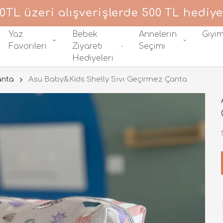
0TL üzeri alışverişlerde 500 TL hediye
Yaz
Bebek
Annelerin
Giyi
Favorileri
Ziyareti
Seçimi
Hediyeleri
anta
Asu Baby&Kids Shelly Sıvı Geçirmez Çanta