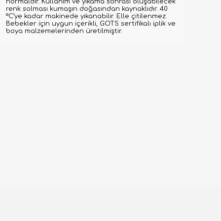
normaldir. Kullanım ve yıkama sonrası oluşabilecek
renk solması kumaşın doğasından kaynaklıdır. 40
°C’ye kadar makinede yıkanabilir. Elle çitilenmez.
Bebekler için uygun içerikli, GOTS sertifikalı iplik ve
boya malzemelerinden üretilmiştir.