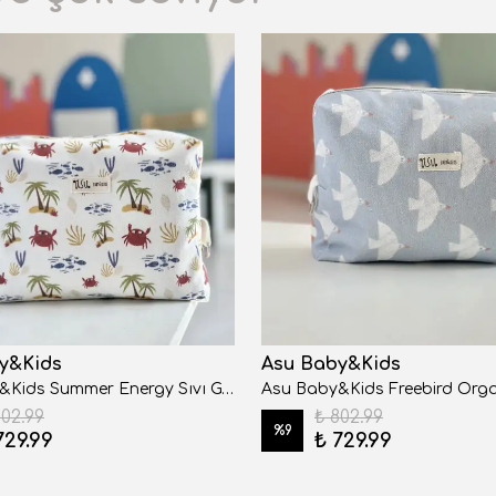
y&Kids
Asu Baby&Kids
Asu Baby&Kids Summer Energy Sıvı Geçirmez Çanta
802.99
₺ 802.99
%
9
729.99
₺ 729.99