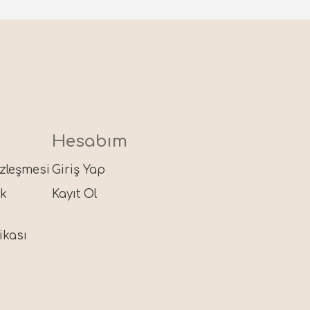
Hesabım
özleşmesi
Giriş Yap
ik
Kayıt Ol
ikası