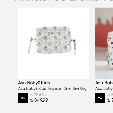
Asu Baby&Kids
Asu Bab
Asu Baby&Kids Traveller Dino Sıvı Geçirmez Çanta
Asu Baby&Kids Traveller Dino Sıvı Geçirmez Çift Askılı Çanta
₺ 934.99
₺ 
%
9
%
9
₺ 849.99
₺ 