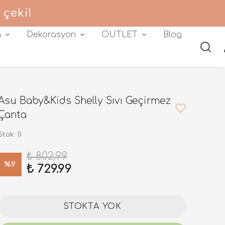
 çeki!
m
Dekorasyon
OUTLET
Blog
Asu Baby&Kids Shelly Sıvı Geçirmez
Çanta
Stok
:
0
₺ 802.99
%
9
₺ 729.99
STOKTA YOK