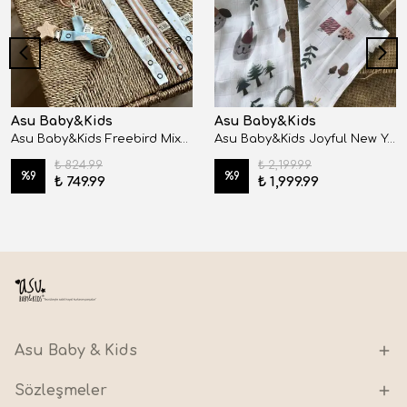
Asu Baby&Kids
Asu Baby&Kids
Asu Baby&Kids Freebird Mix&Match 4'lü Organik Pamuk Emzik Askısı
Asu Baby&Kids Joyful New Year Organik Pamuk Mini Bebek Kiti Müslin&Kese&Mendil Seti
₺ 824.99
₺ 2,199.99
%
9
%
9
₺ 749.99
₺ 1,999.99
Asu Baby & Kids
Sözleşmeler