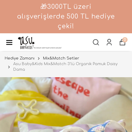
🎁3000TL üzeri
alışverişlerde 500 TL hediye
çeki!
0
Hediye Zamanı
Mix&Match Setler
Asu Baby&Kids Mix&Match 3'lü Organik Pamuk Daisy
Dama