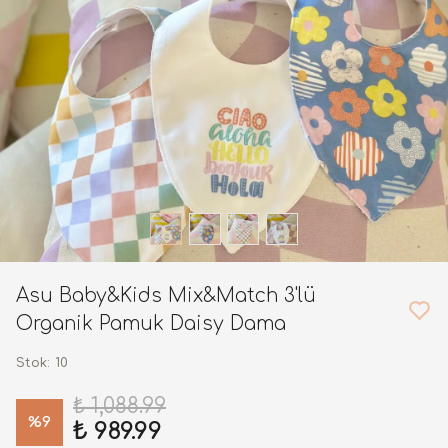
Asu Baby&Kids Mix&Match 3'lü
Organik Pamuk Daisy Dama
Stok
:
10
₺ 1,088.99
%
9
₺ 989.99