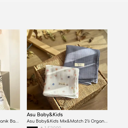
Asu Baby&Kids
Asu 
Asu Baby&Kids Memphis Organik Bambu Pamuk Müslin 80x120cm
Asu Baby&Kids Mix&Match 2'li Organik Pamuk Müslin Color Dot&Navy Blue