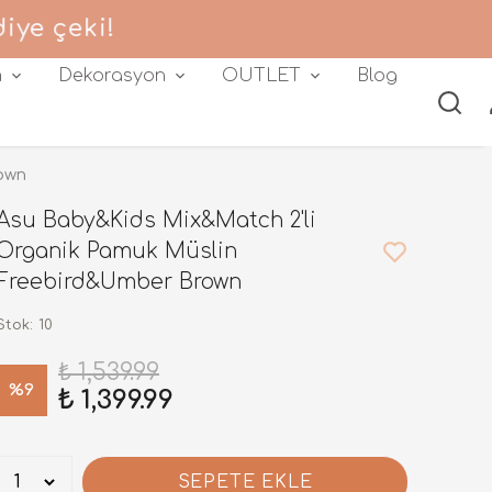
 çeki!
m
Dekorasyon
OUTLET
Blog
own
Asu Baby&Kids Mix&Match 2'li
Organik Pamuk Müslin
Freebird&Umber Brown
Stok
:
10
₺ 1,539.99
%
9
₺ 1,399.99
SEPETE EKLE