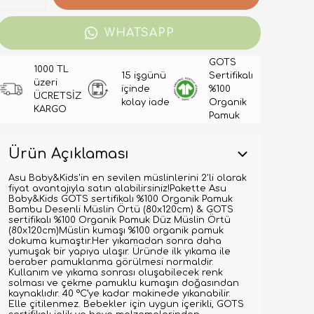
WHATSAPP
GOTS
1000 TL
15 işgünü
Sertifikalı
üzeri
içinde
%100
ÜCRETSİZ
kolay iade
Organik
KARGO
Pamuk
Ürün Açıklaması
Asu Baby&Kids'in en sevilen müslinlerini 2'li olarak
fiyat avantajıyla satın alabilirsiniz!Pakette Asu
Baby&Kids GOTS sertifikalı %100 Organik Pamuk
Bambu Desenli Müslin Örtü (80x120cm) & GOTS
sertifikalı %100 Organik Pamuk Düz Müslin Örtü
(80x120cm)Müslin kumaşı %100 organik pamuk
dokuma kumaştır.Her yıkamadan sonra daha
yumuşak bir yapıya ulaşır. Üründe ilk yıkama ile
beraber pamuklanma görülmesi normaldir.
Kullanım ve yıkama sonrası oluşabilecek renk
solması ve çekme pamuklu kumaşın doğasından
kaynaklıdır. 40 °C’ye kadar makinede yıkanabilir.
Elle çitilenmez. Bebekler için uygun içerikli, GOTS