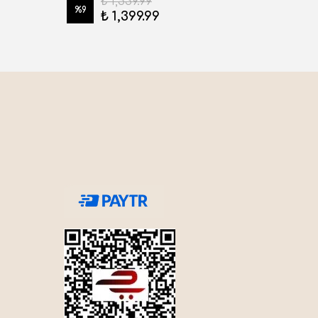
₺ 1,539.99
%
9
%
9
₺ 1,399.99