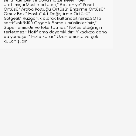
sertifikalı iplik ve boya malzemelerinden
üretilmiştirMüslin örtüleri,* Battaniye* Puset
Örtüsü* Araba Koltuğu Örtüsü* Emzirme Örtüsü*
Omuz Bezi* Havlu* Alt Değiştirme Örtüsü*
Gölgelik* Rüzgarlık olarak kullanabilirsiniz.GOTS
sertifikalı %100 Organik Bambu müslinlerimiz,*
Süper emicidir ve leke tutmaz.* Nefes aldığı için
terletmez.* Hafif ama dayanıklıdır.* Yıkadıkça daha
da yumuşar.* Hızla kurur.* Uzun ömürlü ve çok
kullanışlıdır.