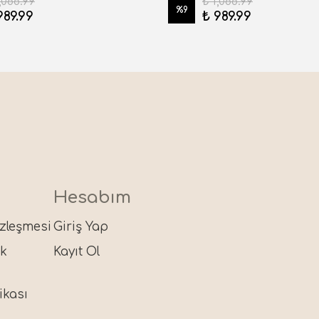
,088.99
₺ 1,088.99
%
9
989.99
₺ 989.99
Hesabım
özleşmesi
Giriş Yap
ik
Kayıt Ol
ikası