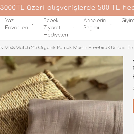
0TL üzeri alışverişlerde 500 TL hediye
Yaz
Bebek
Annelerin
Giyi
Favorileri
Ziyareti
Seçimi
Hediyeleri
s Mix&Match 2'li Organik Pamuk Müslin Freebird&Umber Br