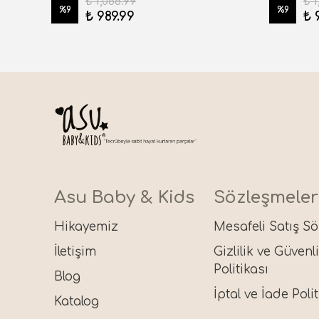
₺ 1,088.99
₺ 1
%
9
%
9
₺ 989.99
₺ 
Asu Baby & Kids
Sözleşmeler
Hikayemiz
Mesafeli Satış S
İletişim
Gizlilik ve Güvenl
Politikası
Blog
İptal ve İade Polit
Katalog