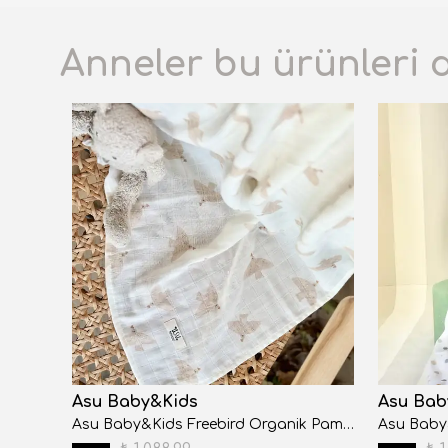
Anneler bu ürünleri 
Asu Baby&Kids
Asu Bab
Asu Baby&Kids Traveller Dino Organik Bambu Pamuk Müslin 80x120cm
Asu Baby&Kids Freebird Organik Pamuk Müslin