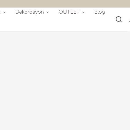
🎁3000TL üzeri alışverişlerde 500
m
Dekorasyon
OUTLET
Blog