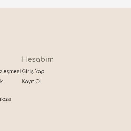
h
Hesabım
n
özleşmesi
Giriş Yap
ik
Kayıt Ol
ikası