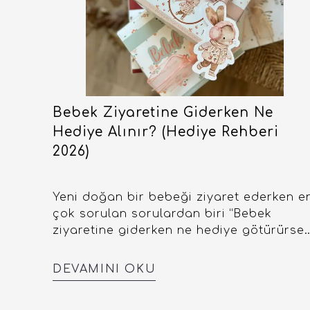
Bebek Ziyaretine Giderken Ne
Hediye Alınır? (Hediye Rehberi
2026)
Yeni doğan bir bebeği ziyaret ederken e
çok sorulan sorulardan biri “Bebek
ziyaretine giderken ne hediye götürürse
işlerine daha çok yarar?” Yeni doğan bir
bebeğe alınacak hediyenin hem anlamlı,
DEVAMINI OKU
hem de kullanışlı olması herkes için
önemlidir. Çünkü ilk aylarda anneler