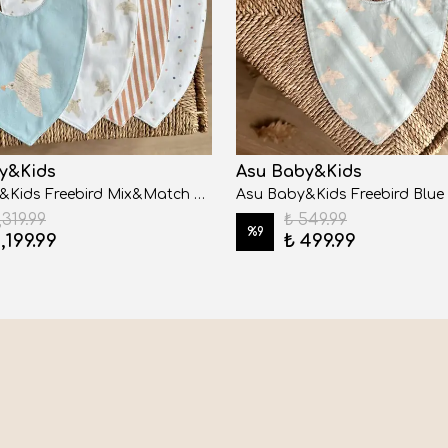
y&Kids
Asu Baby&Kids
Asu Baby&Kids Freebird Mix&Match 4'lü Organik Pamuk Önlük Cream
,319.99
₺ 549.99
%
9
1,199.99
₺ 499.99