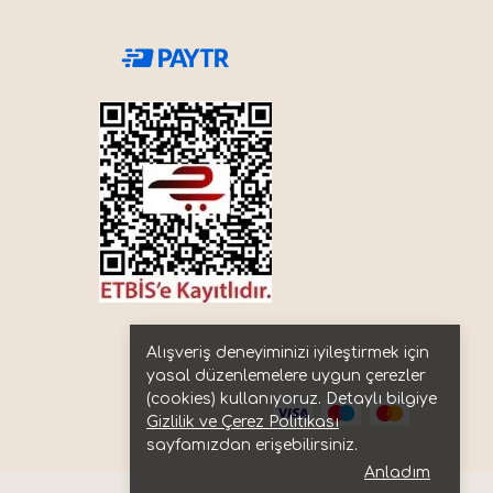
Alışveriş deneyiminizi iyileştirmek için
yasal düzenlemelere uygun çerezler
(cookies) kullanıyoruz. Detaylı bilgiye
Gizlilik ve Çerez Politikası
sayfamızdan erişebilirsiniz.
Anladım