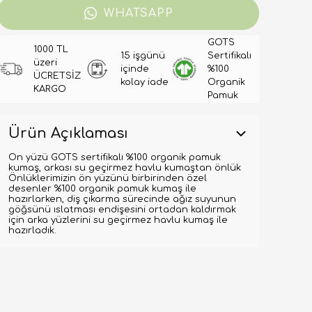
WHATSAPP
GOTS
1000 TL
15 işgünü
Sertifikalı
üzeri
içinde
%100
ÜCRETSİZ
kolay iade
Organik
KARGO
Pamuk
Ürün Açıklaması
Ön yüzü GOTS sertifikalı %100 organik pamuk
kumaş, arkası su geçirmez havlu kumaştan önlük
Önlüklerimizin ön yüzünü birbirinden özel
desenler %100 organik pamuk kumaş ile
hazırlarken, diş çıkarma sürecinde ağız suyunun
göğsünü ıslatması endişesini ortadan kaldırmak
için arka yüzlerini su geçirmez havlu kumaş ile
hazırladık.