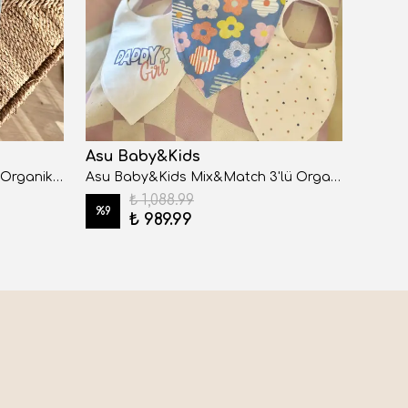
Asu Baby&Kids
Asu 
Asu Baby&Kids Freebird Blue Organik Pamuk Önlük
Asu Baby&Kids Mix&Match 3'lü Organik Pamuk Daisy Daddy
₺ 1,088.99
%
9
%
9
₺ 989.99