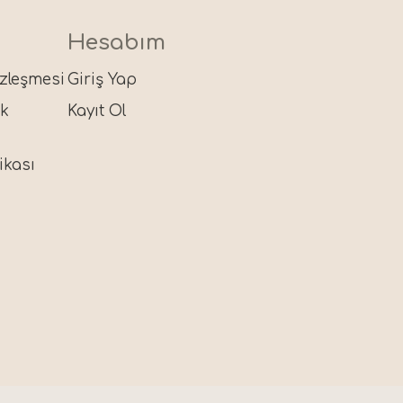
Hesabım
özleşmesi
Giriş Yap
ik
Kayıt Ol
ikası