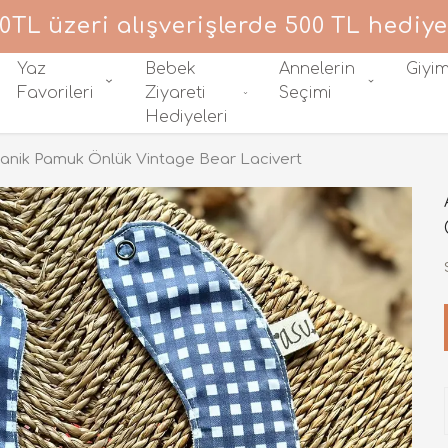
0TL üzeri alışverişlerde 500 TL hediye
Yaz
Bebek
Annelerin
Giyi
Favorileri
Ziyareti
Seçimi
Hediyeleri
anik Pamuk Önlük Vintage Bear Lacivert