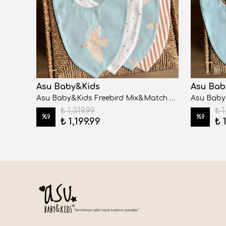
Asu Baby&Kids
Asu Bab
Asu Baby&Kids Dama Organik Pamuk Önlük
Asu Baby&Kids Freebird Mix&Match 4'lü Organik Pamuk Önlük
₺ 1,319.99
₺ 1
%
9
%
9
₺ 1,199.99
₺ 