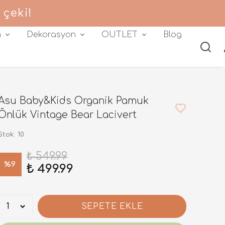
 çeki!
m
Dekorasyon
OUTLET
Blog
Asu Baby&Kids Organik Pamuk
Önlük Vintage Bear Lacivert
Stok
:
10
₺ 549.99
%
9
₺ 499.99
SEPETE EKLE