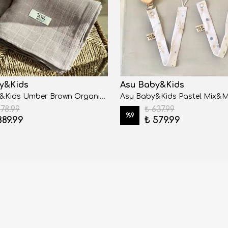
y&Kids
Asu Baby&Kids
Asu Baby&Kids Umber Brown Organik Pamuk Müslin
978.99
₺ 637.99
%
9
889.99
₺ 579.99