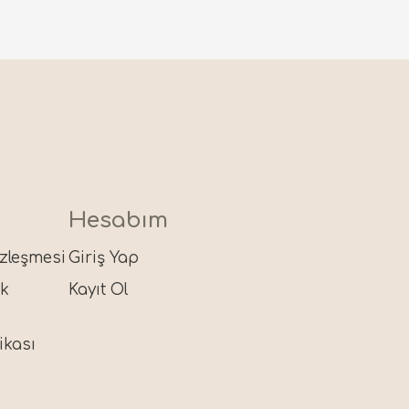
Hesabım
özleşmesi
Giriş Yap
ik
Kayıt Ol
ikası