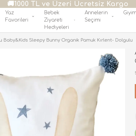
0TL üzeri alışverişlerde 500 TL hediye
Yaz
Bebek
Annelerin
Giyi
Favorileri
Ziyareti
Seçimi
Hediyeleri
u Baby&Kids Sleepy Bunny Organik Pamuk Kırlent- Dolgulu