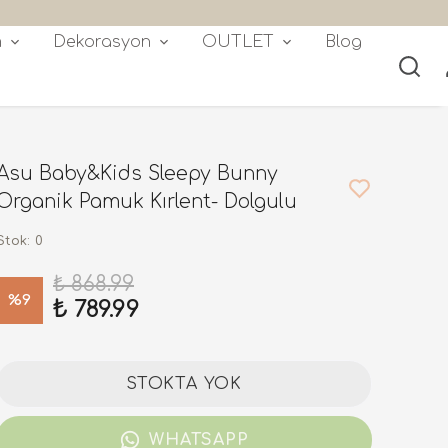
 çeki!
m
Dekorasyon
OUTLET
Blog
Asu Baby&Kids Sleepy Bunny
Organik Pamuk Kırlent- Dolgulu
Stok
:
0
₺ 868.99
%
9
₺ 789.99
STOKTA YOK
WHATSAPP