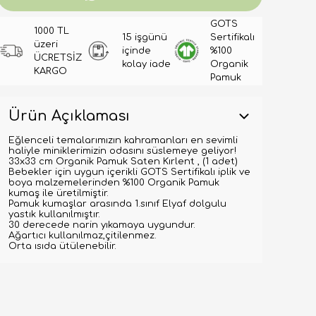
GOTS
1000 TL
15 işgünü
Sertifikalı
üzeri
içinde
%100
ÜCRETSİZ
kolay iade
Organik
KARGO
Pamuk
Ürün Açıklaması
Eğlenceli temalarımızın kahramanları en sevimli
haliyle miniklerimizin odasını süslemeye geliyor!
33x33 cm Organik Pamuk Saten Kırlent , (1 adet)
Bebekler için uygun içerikli GOTS Sertifikalı iplik ve
boya malzemelerinden %100 Organik Pamuk
kumaş ile üretilmiştir.
Pamuk kumaşlar arasında 1.sınıf Elyaf dolgulu
yastık kullanılmıştır.
30 derecede narin yıkamaya uygundur.
Ağartıcı kullanılmaz,çitilenmez.
Orta ısıda ütülenebilir.