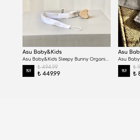
Asu Baby&Kids
Asu Bab
Asu Baby&Kids Sleepy Bunny Organik 4 Kat Müslin Battaniye
Asu Baby&Kids Sleepy Bunny Organik Pamuk Emzik Askısı
₺ 494.99
₺ 
%
9
%
9
₺ 449.99
₺ 