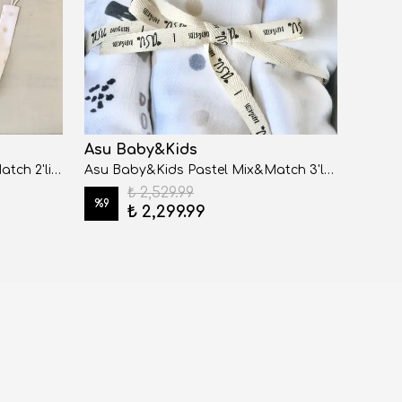
Asu Baby&Kids
Asu 
Asu Baby&Kids Pastel Mix&Match 2'li Organik Pamuk Emzik askısı Sleepy-Dot
Asu Baby&Kids Pastel Mix&Match 3'lü Organik Bambu Pamuk Müslin memphis-Dot-Sleepy
₺ 2,529.99
%
9
%
9
₺ 2,299.99